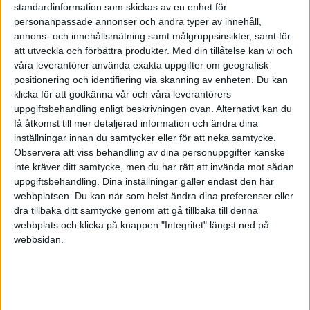
standardinformation som skickas av en enhet för
personanpassade annonser och andra typer av innehåll,
Det där är inte, ur redovisngssynpunkt, en
annons- och innehållsmätning samt målgruppsinsikter, samt för
förädling av varan. Värdet i lagret kan du behålla
att utveckla och förbättra produkter.
Med din tillåtelse kan vi och
samma som tidigare (dvs anskaffningsvärdet).
våra leverantörer använda exakta uppgifter om geografisk
positionering och identifiering via skanning av enheten. Du kan
Däremot kommer du ju att få en större
klicka för att godkänna vår och våra leverantörers
bruttovinst när du säljer i mindre förpackningar.
uppgiftsbehandling enligt beskrivningen ovan. Alternativt kan du
få åtkomst till mer detaljerad information och ändra dina
inställningar innan du samtycker eller för att neka samtycke.
Observera att viss behandling av dina personuppgifter kanske
inte kräver ditt samtycke, men du har rätt att invända mot sådan
mrtswed
uppgiftsbehandling. Dina inställningar gäller endast den här
webbplatsen. Du kan när som helst ändra dina preferenser eller
dra tillbaka ditt samtycke genom att gå tillbaka till denna
2011-04-18 13:15
webbplats och klicka på knappen "Integritet" längst ned på
webbsidan.
[quote author=Jorgen
link=topic=8966.msg39501#msg39501
date=1303132813]
Det där är inte, ur redovisngssynpunkt, en