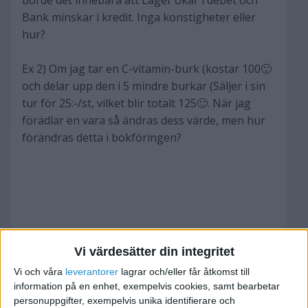
borde det innebära att Lager ökar i debet och
Bank minskar i kredit. Inga konstigheter eller
hur?
Ex 2) Om jag tar en C-vitamin-burk (kostar 100🙂
och delar upp den i 5 mindre burkar (Säljer i sin
tur för 25:-/st, vilket blir totalt 125🙂. När jag
förädlar en vara så ändras dess värde, men hur
förändras detta i bokföringen?
Vi värdesätter din integritet
Jorgen
Vi och våra
leverantorer
lagrar och/eller får åtkomst till
information på en enhet, exempelvis cookies, samt bearbetar
personuppgifter, exempelvis unika identifierare och
2011-04-18 11:20