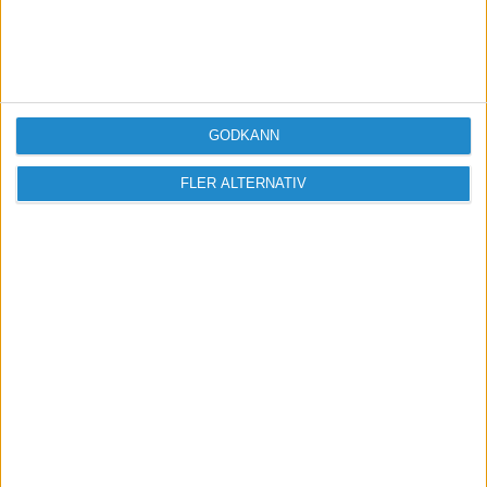
Bokföra bankintyg
Av SWE1 Trading
och avgift till
för 4 månader sedan
7
Bolagsverket
Av Lisa Berger
Bokslut för dummies
Av SWE1 Trading
GODKÄNN
Av Tom Christensen
för 4 månader sedan
6
FLER ALTERNATIV
1
2
3
...
284