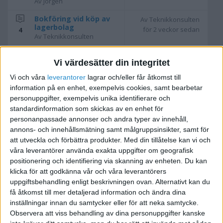
Av Jorgen
Bokföring vid köp av
Av Teknikkonsulten
lagerbolag
för 2 veckor sedan
4
Av Teknikkonsulten
Förslag på
Av Anna Muller
Vi värdesätter din integritet
bokföringsprogram
för 1 månad sedan
18
Av Azad
Vi och våra
leverantorer
lagrar och/eller får åtkomst till
information på en enhet, exempelvis cookies, samt bearbetar
Avdragsgill
Av Seano
skrivbordsstol i
personuppgifter, exempelvis unika identifierare och
för 2 månader sedan
2
hemmakontor
standardinformation som skickas av en enhet för
Av Seano
personanpassade annonser och andra typer av innehåll,
annons- och innehållsmätning samt målgruppsinsikter, samt för
Tar inte ut lön för att
Av Stig Forsberg
att utveckla och förbättra produkter.
Med din tillåtelse kan vi och
minska skatt på
för 3 månader sedan
37
inkomst. Tänker jag
våra leverantörer använda exakta uppgifter om geografisk
rätt?
positionering och identifiering via skanning av enheten. Du kan
Av Ola Larsson
klicka för att godkänna vår och våra leverantörers
uppgiftsbehandling enligt beskrivningen ovan. Alternativt kan du
Korrigera gammalt fel
Av Gabriel
få åtkomst till mer detaljerad information och ändra dina
på momskonto 2631
för 3 månader sedan
2
inställningar innan du samtycker eller för att neka samtycke.
Av Gabriel
Observera att viss behandling av dina personuppgifter kanske
Hur gör jag för att
Av Stig Forsberg