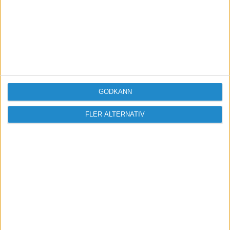
Vill du delta i diskussionen?
Logga in eller registrera dig för att skriva
inlägg och delta i diskussioner.
GODKÄNN
Logga in / Registrera
FLER ALTERNATIV