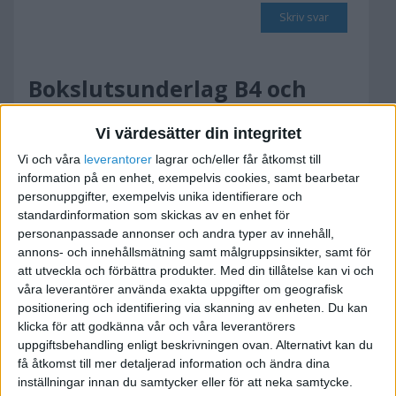
Skriv svar
Bokslutsunderlag B4 och
förlust vid
Vi värdesätter din integritet
inventarieavyttring
Vi och våra
leverantorer
lagrar och/eller får åtkomst till
2010-05-02 19:50
information på en enhet, exempelvis cookies, samt bearbetar
personuppgifter, exempelvis unika identifierare och
standardinformation som skickas av en enhet för
Hej!
personanpassade annonser och andra typer av innehåll,
annons- och innehållsmätning samt målgruppsinsikter, samt för
Jag har för enkelhetens skull alltid skrivit av mina
att utveckla och förbättra produkter.
Med din tillåtelse kan vi och
inventarier med 20%-regeln i både bokföring och
våra leverantörer använda exakta uppgifter om geografisk
positionering och identifiering via skanning av enheten. Du kan
deklaration för att siffrorna ska vara lika på
klicka för att godkänna vår och våra leverantörers
bägge ställena, men nu stöter jag på patrull!
uppgiftsbehandling enligt beskrivningen ovan. Alternativt kan du
få åtkomst till mer detaljerad information och ändra dina
Jag köpte en inventarie 2008 för 10500 kr +
inställningar innan du samtycker eller för att neka samtycke.