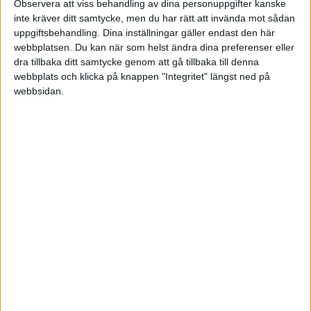
moms, och sålde den 2009 för 7200 kr + moms,
Observera att viss behandling av dina personuppgifter kanske
inte kräver ditt samtycke, men du har rätt att invända mot sådan
då avskriven med 2100 kr
uppgiftsbehandling. Dina inställningar gäller endast den här
webbplatsen. Du kan när som helst ändra dina preferenser eller
Bokförde såhär:
dra tillbaka ditt samtycke genom att gå tillbaka till denna
webbplats och klicka på knappen "Integritet" längst ned på
1910 D 9000 kr
webbsidan.
1219 D 2100 kr
7973 D 1200 kr
1210 K 10500 kr
2611 K 1800 kr
Kändes rätt och bra i mitt bokföringsprogram
(Edison), men när jag kom till bokslutsunderlag
B4 så blir avskrivningsunderlaget 1200 kr mer än
i Edison (inventariens värde vid årets ingång
8400 minus försäljningsvärdet 7200).
Kan jag kvitta dessa 1200 som "blivit kvar" mot
lika mycket extra i avskrivning??