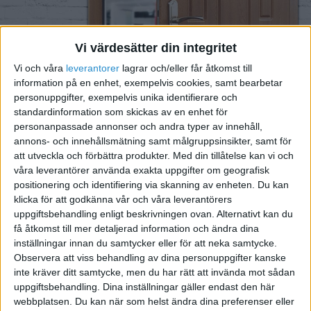
Vi värdesätter din integritet
Vi och våra
leverantorer
lagrar och/eller får åtkomst till
information på en enhet, exempelvis cookies, samt bearbetar
personuppgifter, exempelvis unika identifierare och
Avdrag för dubbel
standardinformation som skickas av en enhet för
personanpassade annonser och andra typer av innehåll,
bosättning 2025 – så mycket
annons- och innehållsmätning samt målgruppsinsikter, samt för
får du dra av för boende och
att utveckla och förbättra produkter.
Med din tillåtelse kan vi och
våra leverantörer använda exakta uppgifter om geografisk
hemresor
positionering och identifiering via skanning av enheten. Du kan
klicka för att godkänna vår och våra leverantörers
uppgiftsbehandling enligt beskrivningen ovan. Alternativt kan du
få åtkomst till mer detaljerad information och ändra dina
inställningar innan du samtycker eller för att neka samtycke.
Observera att viss behandling av dina personuppgifter kanske
inte kräver ditt samtycke, men du har rätt att invända mot sådan
uppgiftsbehandling. Dina inställningar gäller endast den här
webbplatsen. Du kan när som helst ändra dina preferenser eller