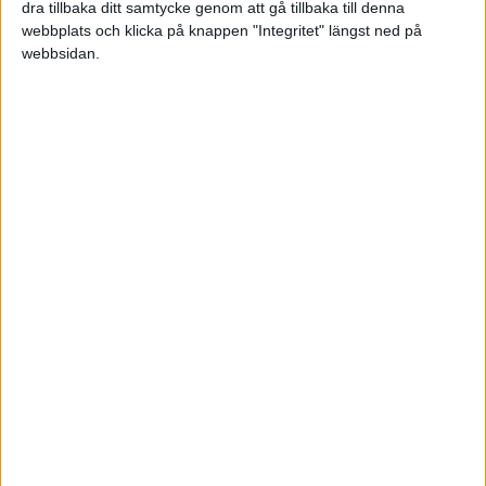
dra tillbaka ditt samtycke genom att gå tillbaka till denna
webbplats och klicka på knappen "Integritet" längst ned på
webbsidan.
Rut-avdraget tillbaka på
rekordnivåer 2024
Ränteavdragen för
blancolån fasas ut