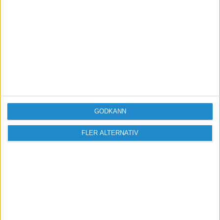
Avdrag för dator, surfplatta
och datorprogram i
företaget
GODKÄNN
FLER ALTERNATIV
Avdrag för friskvårdsbidrag
i aktiebolag och enskild
firma