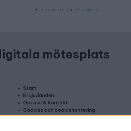
Har du redan ett konto?
Logga in
digitala mötesplats
Start
Erbjudanden
Om oss & Kontakt
Cookies och cookiehantering
Copyright och disclaimer
Annonsera