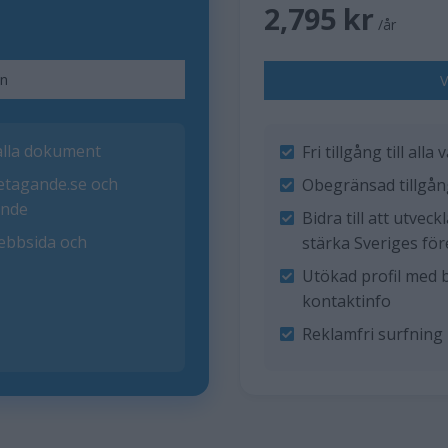
2,795 kr
/år
an
V
 alla dokument
Fri tillgång till all
öretagande.se och
Obegränsad tillgång
ande
Bidra till att utvec
webbsida och
stärka Sveriges fö
Utökad profil med 
kontaktinfo
Reklamfri surfning