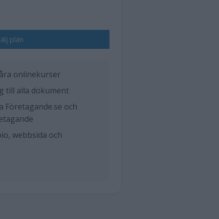
älj plan
a våra onlinekurser
 till alla dokument
kla Företagande.se och
retagande
bio, webbsida och