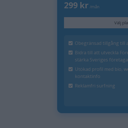
299 kr
/mån
Välj pl
Obegränsad tillgång till
Bidra till att utveckla F
stärka Sveriges företag
Utökad profil med bio, 
kontaktinfo
Reklamfri surfning