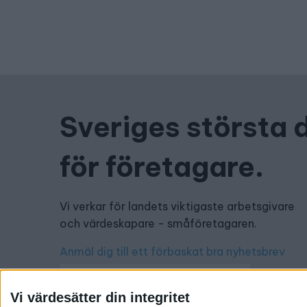
Sveriges största 
för företagare.
Vi verkar för landets viktigaste arbetsgivare
och värdeskapare - småföretagaren.
Anmäl dig till ett förbaskat bra nyhetsbrev
Vi värdesätter din integritet