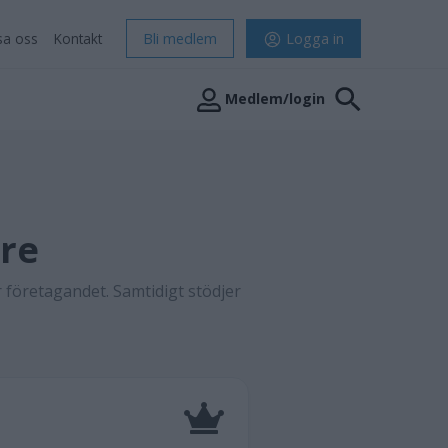
sa oss
Kontakt
Bli medlem
Logga in
Medlem/login
are
 företagandet. Samtidigt stödjer