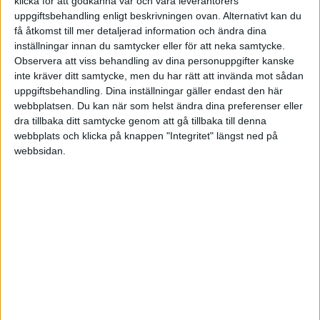
som ta kontakt med kunderna så hjälper mig att
klicka för att godkänna vår och våra leverantörers
uppgiftsbehandling enligt beskrivningen ovan. Alternativt kan du
sälja varan.
få åtkomst till mer detaljerad information och ändra dina
inställningar innan du samtycker eller för att neka samtycke.
Om produkter:
Observera att viss behandling av dina personuppgifter kanske
Det var en gammal klasskamrat från
inte kräver ditt samtycke, men du har rätt att invända mot sådan
universitetet i Colombia som sin familj säljer
uppgiftsbehandling. Dina inställningar gäller endast den här
också kaffe till USA som har föreslagit att jag
webbplatsen. Du kan när som helst ändra dina preferenser eller
dra tillbaka ditt samtycke genom att gå tillbaka till denna
säljer sina produkter här i Sverige. Han driver sin
webbplats och klicka på knappen "Integritet" längst ned på
familjes företag och de har för produkter bl.a
webbsidan.
kaffe bönor och malet stark och lätt, organiska
kaffet bönor och malet, stark och lätt Man kan
också starta en kaffeservering. Jag hoppas ha
några råd från er och Jag ber om ursäkta för
språket.!!!
Mvh
Juan Timms