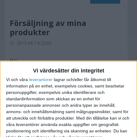
Försäljning av mina
produkter
2015-06-14 22:05
Hej
Om några veckor tänker jag starta med mina
Vi värdesätter din integritet
verksamheter men jag kan inte sälja mina
Vi och våra
leverantorer
lagrar och/eller får åtkomst till
produkter Jag är en kille som studerar svenska
information på en enhet, exempelvis cookies, samt bearbetar
för utländska akademiker på Stockholms
personuppgifter, exempelvis unika identifierare och
universitetet. så inte behärskar språket. Det
standardinformation som skickas av en enhet för
personanpassade annonser och andra typer av innehåll,
skulle bli mycket komplicera för mig att berätta
annons- och innehållsmätning samt målgruppsinsikter, samt för
om mina produkter på det bästa sättet till
att utveckla och förbättra produkter.
Med din tillåtelse kan vi och
kunden. Jag vill veta vad rekommenderar ni. Jag
våra leverantörer använda exakta uppgifter om geografisk
har tänkt att bli kompanjon med någon säljare
positionering och identifiering via skanning av enheten. Du kan