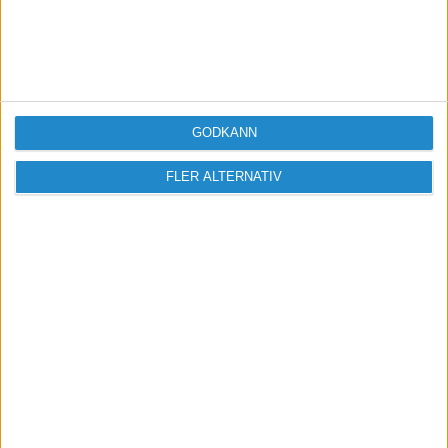
GODKÄNN
FLER ALTERNATIV
Sveriges största digitala
mötesplats för företagare.
Vi verkar för landets viktigaste arbetsgivare och
värdeskapare - småföretagaren.
Anmäl dig till ett förbaskat bra nyhetsbrev