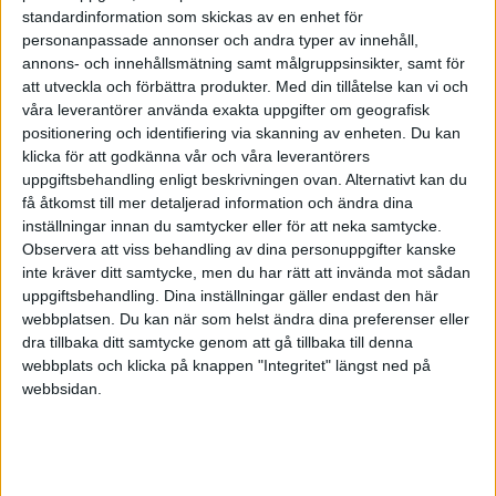
standardinformation som skickas av en enhet för
personanpassade annonser och andra typer av innehåll,
annons- och innehållsmätning samt målgruppsinsikter, samt för
Moms vid import & export?
att utveckla och förbättra produkter.
Med din tillåtelse kan vi och
våra leverantörer använda exakta uppgifter om geografisk
2005-07-20 04:27
positionering och identifiering via skanning av enheten. Du kan
klicka för att godkänna vår och våra leverantörers
uppgiftsbehandling enligt beskrivningen ovan. Alternativt kan du
Skulle gärna vilja ha klart för mig en gång för
få åtkomst till mer detaljerad information och ändra dina
alla hur det fungerar med moms vid import och
inställningar innan du samtycker eller för att neka samtycke.
export??
Observera att viss behandling av dina personuppgifter kanske
inte kräver ditt samtycke, men du har rätt att invända mot sådan
uppgiftsbehandling. Dina inställningar gäller endast den här
webbplatsen. Du kan när som helst ändra dina preferenser eller
dra tillbaka ditt samtycke genom att gå tillbaka till denna
webbplats och klicka på knappen "Integritet" längst ned på
webbsidan.