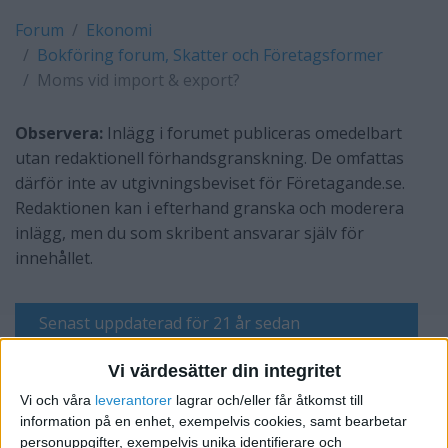
Forum
Ekonomi
Bokföring forum, Skatter och Företagsformer
Moms vid import & export?
Observera:
Inlägg i forumet publiceras omedelbart
utan redaktionell förhandsgranskning. De omfattas
därför inte av utgivningsbeviset för Företagande.se.
Redaktionen kan i efterhand granska och moderera
inlägg, men du som skribent ansvarar själv för
innehållet.
Senast uppdaterad för 21 år sedan
Vi värdesätter din integritet
olle
Vi och våra
leverantorer
lagrar och/eller får åtkomst till
information på en enhet, exempelvis cookies, samt bearbetar
personuppgifter, exempelvis unika identifierare och
Skriv svar