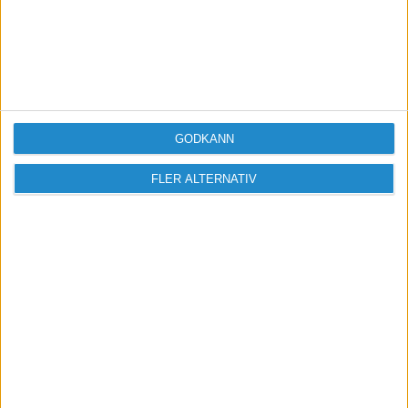
GODKÄNN
FLER ALTERNATIV
Sveriges största digitala
mötesplats för företagare.
Vi verkar för landets viktigaste arbetsgivare och
värdeskapare - småföretagaren.
Anmäl dig till ett förbaskat bra nyhetsbrev