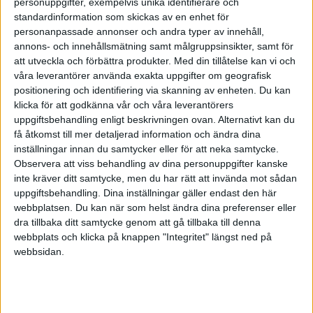
personuppgifter, exempelvis unika identifierare och
Skriv svar
standardinformation som skickas av en enhet för
personanpassade annonser och andra typer av innehåll,
annons- och innehållsmätning samt målgruppsinsikter, samt för
att utveckla och förbättra produkter.
Med din tillåtelse kan vi och
Vad är moms vid försäljning
våra leverantörer använda exakta uppgifter om geografisk
av evenemangsbiljetter?
positionering och identifiering via skanning av enheten. Du kan
klicka för att godkänna vår och våra leverantörers
2019-01-02 13:53
uppgiftsbehandling enligt beskrivningen ovan. Alternativt kan du
få åtkomst till mer detaljerad information och ändra dina
inställningar innan du samtycker eller för att neka samtycke.
Vad är moms vid försäljning av
Observera att viss behandling av dina personuppgifter kanske
evenemangsbiljetter?
inte kräver ditt samtycke, men du har rätt att invända mot sådan
uppgiftsbehandling. Dina inställningar gäller endast den här
webbplatsen. Du kan när som helst ändra dina preferenser eller
dra tillbaka ditt samtycke genom att gå tillbaka till denna
webbplats och klicka på knappen "Integritet" längst ned på
webbsidan.