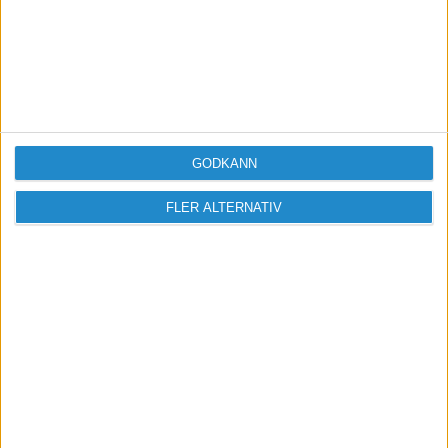
GODKÄNN
FLER ALTERNATIV
Vill du delta i diskussionen?
Logga in eller registrera dig för att skriva
inlägg och delta i diskussioner.
Logga in / Registrera