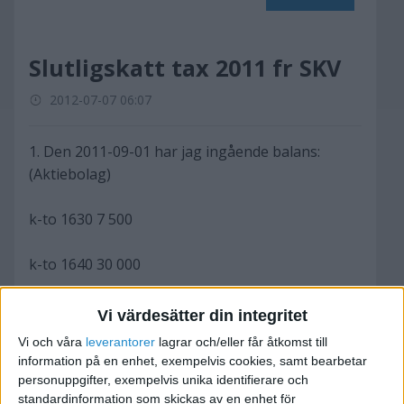
Slutligskatt tax 2011 fr SKV
2012-07-07 06:07
1. Den 2011-09-01 har jag ingående balans:
(Aktiebolag)
k-to 1630 7 500
k-to 1640 30 000
k-to 2510 0
Vi värdesätter din integritet
Vi och våra
leverantorer
lagrar och/eller får åtkomst till
Från 2011-09-01 till 2012-05-31 har jag betald F-
information på en enhet, exempelvis cookies, samt bearbetar
skatt sammanlagt 5 000 kr
personuppgifter, exempelvis unika identifierare och
standardinformation som skickas av en enhet för