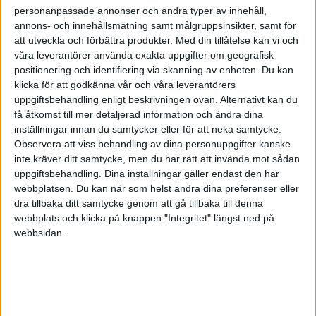
personanpassade annonser och andra typer av innehåll,
I december 2011 fick jag besked från SKV om
annons- och innehållsmätning samt målgruppsinsikter, samt för
slutligskatt för tax 2011 = tillgodo 40 000 kr som
att utveckla och förbättra produkter.
Med din tillåtelse kan vi och
betalas till företagets bankkonto.
våra leverantörer använda exakta uppgifter om geografisk
positionering och identifiering via skanning av enheten. Du kan
Efter de två händelser bokför jag ovanstående
klicka för att godkänna vår och våra leverantörers
uppgiftsbehandling enligt beskrivningen ovan. Alternativt kan du
kontona så:
få åtkomst till mer detaljerad information och ändra dina
inställningar innan du samtycker eller för att neka samtycke.
k-to 1630 7 500
Observera att viss behandling av dina personuppgifter kanske
inte kräver ditt samtycke, men du har rätt att invända mot sådan
k-to 1640 -10 000
uppgiftsbehandling. Dina inställningar gäller endast den här
( Kredit k-to 1640 på 40 000 och Debet k-to 1930
webbplatsen. Du kan när som helst ändra dina preferenser eller
dra tillbaka ditt samtycke genom att gå tillbaka till denna
på 40 000 )
webbplats och klicka på knappen "Integritet" längst ned på
webbsidan.
k-to 2510 -10 000
( Debet k-to 2510 på 5 000 och Kredit k-to 1930
på 5 000)
Jag undrar om jag kan ha minus 10 000 kr på