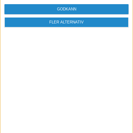
GODKÄNN
FLER ALTERNATIV
Sveriges största digitala
mötesplats för företagare.
Vi verkar för landets viktigaste arbetsgivare och
värdeskapare - småföretagaren.