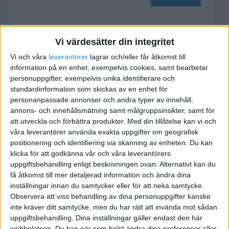
Underskott på skattekonto
Vi värdesätter din integritet
pga preliminärskatt
Vi och våra
leverantorer
lagrar och/eller får åtkomst till
information på en enhet, exempelvis cookies, samt bearbetar
2012-02-25 14:39
personuppgifter, exempelvis unika identifierare och
standardinformation som skickas av en enhet för
Hej.
personanpassade annonser och andra typer av innehåll,
annons- och innehållsmätning samt målgruppsinsikter, samt för
att utveckla och förbättra produkter.
Med din tillåtelse kan vi och
Jag ska betala skatt för inkomståret 2010 den 12
våra leverantörer använda exakta uppgifter om geografisk
mars.
positionering och identifiering via skanning av enheten. Du kan
Det är ungefär 100 000 som ska betalas in. När
klicka för att godkänna vår och våra leverantörers
jag kollade skattekontot i morse såg jag att
uppgiftsbehandling enligt beskrivningen ovan. Alternativt kan du
få åtkomst till mer detaljerad information och ändra dina
skatteverket dragit preliminärskatt för 2011
inställningar innan du samtycker eller för att neka samtycke.
ungefär hälften av detta beloppet, så det finns
Observera att viss behandling av dina personuppgifter kanske
ungefär 50 000 kvar.
inte kräver ditt samtycke, men du har rätt att invända mot sådan
uppgiftsbehandling. Dina inställningar gäller endast den här
webbplatsen. Du kan när som helst ändra dina preferenser eller