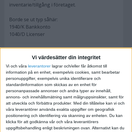
inventarie/tillgång i företaget.
Borde se ut typ såhär:
1940/K Bankkonto
1040/D Licenser
Med vänliga hälsningar,
Vi värdesätter din integritet
Jonathan
Vi och våra
leverantorer
lagrar och/eller får åtkomst till
information på en enhet, exempelvis cookies, samt bearbetar
personuppgifter, exempelvis unika identifierare och
standardinformation som skickas av en enhet för
vvik
personanpassade annonser och andra typer av innehåll,
annons- och innehållsmätning samt målgruppsinsikter, samt för
att utveckla och förbättra produkter.
Med din tillåtelse kan vi och
2011-02-01 10:00
våra leverantörer använda exakta uppgifter om geografisk
positionering och identifiering via skanning av enheten. Du kan
Ok, det låter mer korrekt. Tack!
klicka för att godkänna vår och våra leverantörers
uppgiftsbehandling enligt beskrivningen ovan. Alternativt kan du