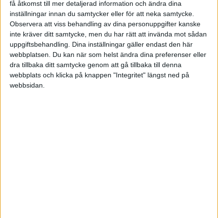
få åtkomst till mer detaljerad information och ändra dina
inställningar innan du samtycker eller för att neka samtycke.
Observera att viss behandling av dina personuppgifter kanske
inte kräver ditt samtycke, men du har rätt att invända mot sådan
Simon
uppgiftsbehandling. Dina inställningar gäller endast den här
webbplatsen. Du kan när som helst ändra dina preferenser eller
2011-02-01 12:39
dra tillbaka ditt samtycke genom att gå tillbaka till denna
webbplats och klicka på knappen "Integritet" längst ned på
webbsidan.
En del saker du inte skall glömma att tänka på !
Reflekterade lite över din fråga.
Det är inte så att du kan bedömma vädet av
"källkoden"
Helst skall du ha:
1. Oberodende värdering
2. Fullständigt ägande på källkoden
(detta är inte så lätt att hävda som många tror)