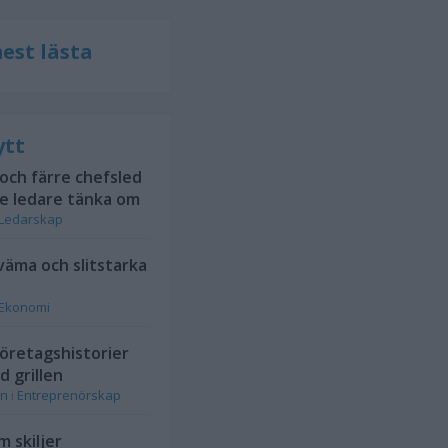
est lästa
ytt
 och färre chefsled
te ledare tänka om
Ledarskap
kväma och slitstarka
Ekonomi
öretagshistorier
d grillen
on
i
Entreprenörskap
 skiljer