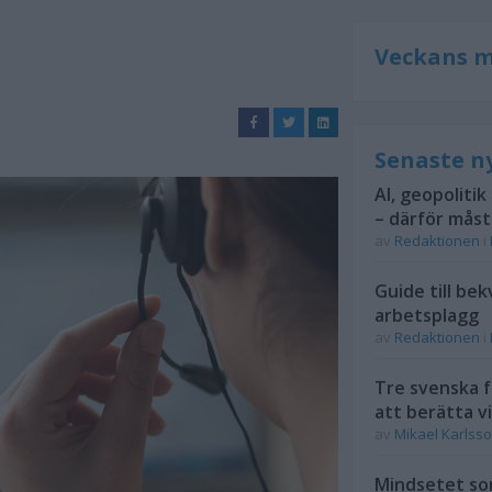
Veckans m
Senaste n
AI, geopolitik
– därför mås
av
Redaktionen
i
Guide till be
arbetsplagg
av
Redaktionen
i
Tre svenska f
att berätta vi
av
Mikael Karlss
Mindsetet som