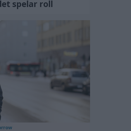
et spelar roll
orrow