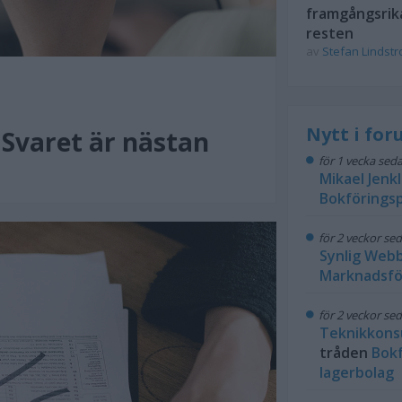
framgångsrik
resten
av
Stefan Lindst
Nytt i fo
Svaret är nästan
för 1 vecka sed
Mikael Jenk
Bokföringsp
för 2 veckor se
Synlig Web
Marknadsfö
för 2 veckor se
Teknikkons
tråden
Bokf
lagerbolag