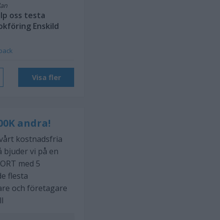
dan
lp oss testa
okföring Enskild
back
Visa fler
00K andra!
 vårt kostnadsfria
 bjuder vi på en
ORT med 5
e flesta
are och företagare
ll