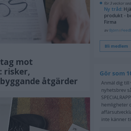
för 3 veckor se
Ny tråd:
Hjä
produkt - b
Firma
av
Björn
i
Feed
Bli medlem
etag mot
 risker,
Gör som 1
ebyggande åtgärder
Anmäl dig till
nyhetsbrev så
SPECIALRAPP
hemligheter d
affärsutveckl
inte känner ti