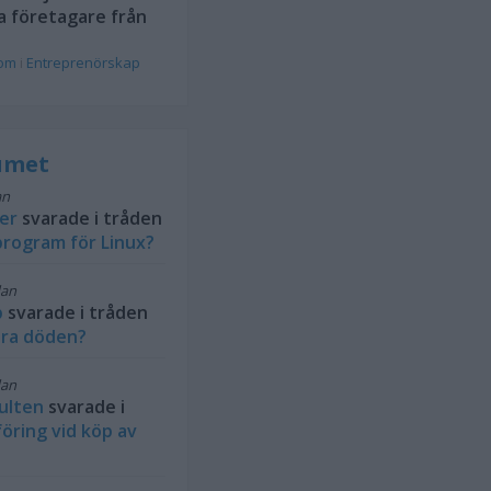
a företagare från
rom
i
Entreprenörskap
rumet
an
ler
svarade i tråden
rogram för Linux?
dan
b
svarade i tråden
ra döden?
dan
ulten
svarade i
öring vid köp av