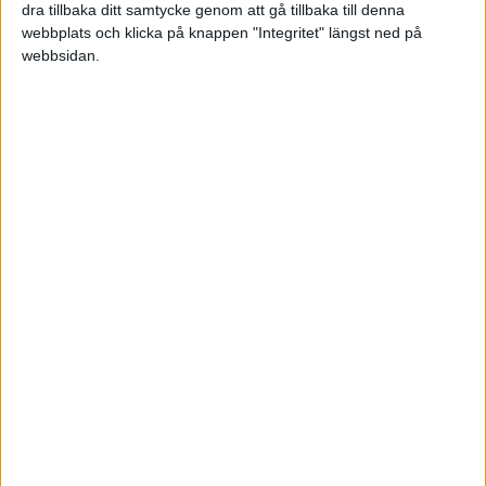
dra tillbaka ditt samtycke genom att gå tillbaka till denna
Score
, är en enkel metod där du frågar kunden
webbplats och klicka på knappen "Integritet" längst ned på
hur sannolikt det är att de skulle rekommendera
webbsidan.
dig till en vän, på en skala från 0 till 10. Nior och
tior är ambassadörer, sjuor och åttor är ljumma
och allt under sju är varningslampor. Men det
viktiga är inte siffran i sig – det är följdfrågan
"varför?" som ger guldet. Och viktigast av allt: gör
något med svaren. En undersökning som hamnar
i en låda är bortkastad tid.
Identifiera dina varningssignaler.
Färre
inloggningar, kortare supportärenden,
betalningar som börjar släpa efter eller kunder
som plötsligt blir märkligt tysta – lär dig
läsa
kroppsspråket
innan uppsägningen kommer.
Onboarding är allt.
De första två veckorna avgör
ofta om kunden stannar i två år eller två månader.
Skicka en handskriven hälsning vid årsdagen
som kund.
På riktigt papper. Det kostar några