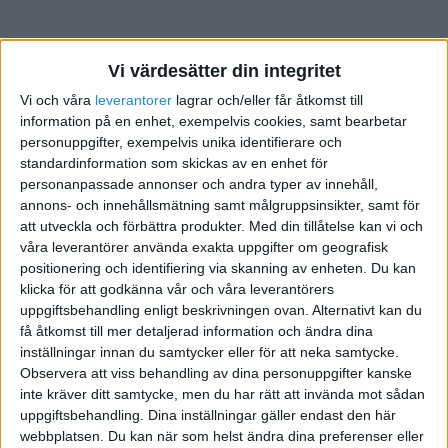
Vi värdesätter din integritet
Vi och våra
leverantorer
lagrar och/eller får åtkomst till
Enligt
Bain & Company
kan en ökning av
information på en enhet, exempelvis cookies, samt bearbetar
kundlojaliteten med 5 procent öka vinsten med mellan
personuppgifter, exempelvis unika identifierare och
standardinformation som skickas av en enhet för
25 och 95 procent.
personanpassade annonser och andra typer av innehåll,
Den goda nyheten? Det finns mycket du kan göra åt
annons- och innehållsmätning samt målgruppsinsikter, samt för
att utveckla och förbättra produkter.
Med din tillåtelse kan vi och
företagets churn rate, bortom rabatter eller desperata
våra leverantörer använda exakta uppgifter om geografisk
"stanna kvar"-kampanjer. Ofta handlar det om betydligt
positionering och identifiering via skanning av enheten. Du kan
mindre saker än man tror – men som gör stor skillnad.
klicka för att godkänna vår och våra leverantörers
uppgiftsbehandling enligt beskrivningen ovan. Alternativt kan du
Här är 19 konkreta
sätt att minska churn
och få
få åtkomst till mer detaljerad information och ändra dina
kunderna att stanna längre:
inställningar innan du samtycker eller för att neka samtycke.
Observera att viss behandling av dina personuppgifter kanske
Ring upp nya kunder efter 30 dagar.
Bara för
inte kräver ditt samtycke, men du har rätt att invända mot sådan
att fråga hur det går. Det skapar enorm goodwill.
uppgiftsbehandling. Dina inställningar gäller endast den här
webbplatsen. Du kan när som helst ändra dina preferenser eller
Mät NPS regelbundet.
NPS, eller
Net Promoter