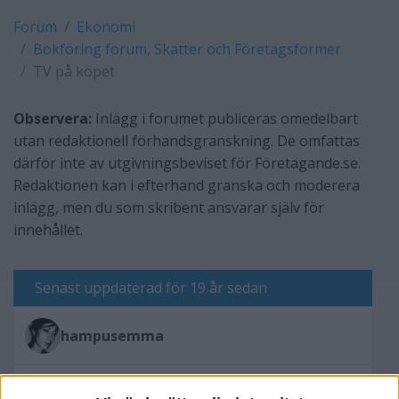
Forum
Ekonomi
Bokföring forum, Skatter och Företagsformer
TV på köpet
Observera:
Inlägg i forumet publiceras omedelbart
utan redaktionell förhandsgranskning. De omfattas
därför inte av utgivningsbeviset för Företagande.se.
Redaktionen kan i efterhand granska och moderera
inlägg, men du som skribent ansvarar själv för
innehållet.
Senast uppdaterad för 19 år sedan
hampusemma
Skriv svar