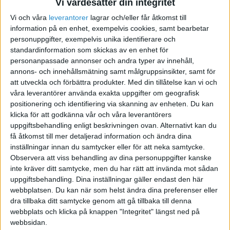
Vi värdesätter din integritet
Vi och våra
leverantorer
lagrar och/eller får åtkomst till
information på en enhet, exempelvis cookies, samt bearbetar
TV på köpet
personuppgifter, exempelvis unika identifierare och
standardinformation som skickas av en enhet för
2007-04-19 10:45
personanpassade annonser och andra typer av innehåll,
annons- och innehållsmätning samt målgruppsinsikter, samt för
att utveckla och förbättra produkter.
Med din tillåtelse kan vi och
Hejsan!
våra leverantörer använda exakta uppgifter om geografisk
positionering och identifiering via skanning av enheten. Du kan
klicka för att godkänna vår och våra leverantörers
uppgiftsbehandling enligt beskrivningen ovan. Alternativt kan du
Jag läser en kurs som heter redovisning och
få åtkomst till mer detaljerad information och ändra dina
inställningar innan du samtycker eller för att neka samtycke.
beskattning och behöver hjälp i en fråga. Om ett
Observera att viss behandling av dina personuppgifter kanske
företag köper in en bil för 280 000 kr och får en
inte kräver ditt samtycke, men du har rätt att invända mot sådan
TV värd 6000 kr på köpet. Hur bokför man TV´n?
uppgiftsbehandling. Dina inställningar gäller endast den här
och ska TV´n ha samma avskrivningstid som
webbplatsen. Du kan när som helst ändra dina preferenser eller
bilen?
dra tillbaka ditt samtycke genom att gå tillbaka till denna
webbplats och klicka på knappen "Integritet" längst ned på
webbsidan.