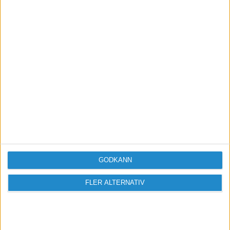
Vill du delta i diskussionen?
Logga in eller registrera dig för att skriva
inlägg och delta i diskussioner.
Logga in / Registrera
GODKÄNN
FLER ALTERNATIV