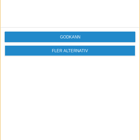
Vill du delta i diskussionen?
Logga in eller registrera dig för att skriva
inlägg och delta i diskussioner.
Logga in / Registrera
GODKÄNN
FLER ALTERNATIV
Sveriges största digitala