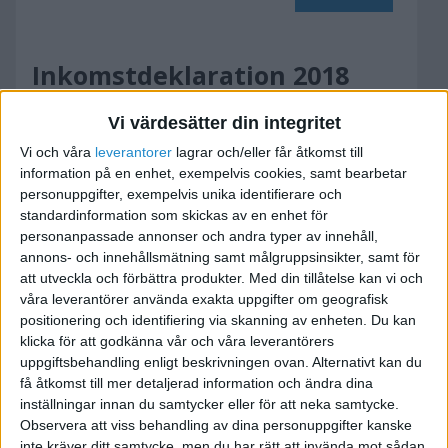
Inkomstdeklaration 2018
2018-04-05 14:49
Vi värdesätter din integritet
Vi och våra
leverantorer
lagrar och/eller får åtkomst till
Hej! Jag har avslutat min firma i maj 2017. Jag
information på en enhet, exempelvis cookies, samt bearbetar
tjänade in 36.550. Hur mycket ska jag deklarera
personuppgifter, exempelvis unika identifierare och
standardinformation som skickas av en enhet för
avdrag för egenavgifter eller särskild löneskatt
personanpassade annonser och andra typer av innehåll,
annons- och innehållsmätning samt målgruppsinsikter, samt för
att utveckla och förbättra produkter.
Med din tillåtelse kan vi och
våra leverantörer använda exakta uppgifter om geografisk
positionering och identifiering via skanning av enheten. Du kan
Stig Forsberg
klicka för att godkänna vår och våra leverantörers
uppgiftsbehandling enligt beskrivningen ovan. Alternativt kan du
få åtkomst till mer detaljerad information och ändra dina
2018-04-10 11:16
inställningar innan du samtycker eller för att neka samtycke.
Observera att viss behandling av dina personuppgifter kanske
Hej,
inte kräver ditt samtycke, men du har rätt att invända mot sådan