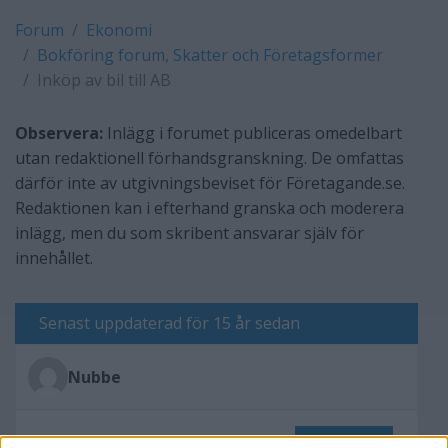
Forum
Ekonomi
Bokföring forum, Skatter och Företagsformer
Inköp av bil till AB
Observera:
Inlägg i forumet publiceras omedelbart
utan redaktionell förhandsgranskning. De omfattas
därför inte av utgivningsbeviset för Företagande.se.
Redaktionen kan i efterhand granska och moderera
inlägg, men du som skribent ansvarar själv för
innehållet.
Senast uppdaterad för 15 år sedan
Nubbe
Skriv svar