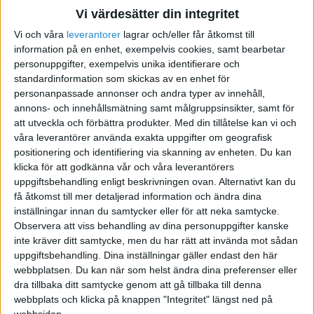
Vi värdesätter din integritet
Vi och våra
leverantorer
lagrar och/eller får åtkomst till
Inköp av bil till AB
information på en enhet, exempelvis cookies, samt bearbetar
personuppgifter, exempelvis unika identifierare och
2011-07-27 07:48
standardinformation som skickas av en enhet för
personanpassade annonser och andra typer av innehåll,
annons- och innehållsmätning samt målgruppsinsikter, samt för
Hej
att utveckla och förbättra produkter.
Med din tillåtelse kan vi och
våra leverantörer använda exakta uppgifter om geografisk
Vi har ett AB som är momsbefriad och har
positionering och identifiering via skanning av enheten. Du kan
klicka för att godkänna vår och våra leverantörers
nyligen gjort ett inköp av en ny bil som
uppgiftsbehandling enligt beskrivningen ovan. Alternativt kan du
uteslutande ska användas i företaget. Alltså ej
få åtkomst till mer detaljerad information och ändra dina
privat. Bilen köptes för 125000 kr inkl.moms. Vi
inställningar innan du samtycker eller för att neka samtycke.
har erlagt 23000 kr i kontant och eftersom vi inte
Observera att viss behandling av dina personuppgifter kanske
kan utnyttja momsavdraget så ska vi istället
inte kräver ditt samtycke, men du har rätt att invända mot sådan
uppgiftsbehandling. Dina inställningar gäller endast den här
betala av bilen med 1500 kr i månaden.
webbplatsen. Du kan när som helst ändra dina preferenser eller
Avbetalningsplanen är på 72 månader.
dra tillbaka ditt samtycke genom att gå tillbaka till denna
webbplats och klicka på knappen "Integritet" längst ned på
Nu hoppas jag på att ni kan hjälpa med konkret