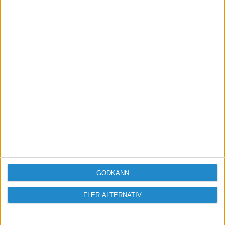
Vill du delta i diskussionen?
Logga in eller registrera dig för att skriva
inlägg och delta i diskussioner.
Logga in / Registrera
GODKÄNN
FLER ALTERNATIV