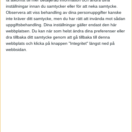
få åtkomst till mer detaljerad information och ändra dina
dagsbot också om man har otur.
inställningar innan du samtycker eller för att neka samtycke.
Observera att viss behandling av dina personuppgifter kanske
Om din revisor skött bokföringen och denne inte
inte kräver ditt samtycke, men du har rätt att invända mot sådan
uppgiftsbehandling. Dina inställningar gäller endast den här
gjort avstämning på kontona för att se till att allt
webbplatsen. Du kan när som helst ändra dina preferenser eller
stämmer tycker jag att du skall ta ett snack med
dra tillbaka ditt samtycke genom att gå tillbaka till denna
denne så att det blir bättring. Det är lite
webbplats och klicka på knappen "Integritet" längst ned på
bokföringens A och O att man vid varje
webbsidan.
månadsskifte stämmer av bokföringens konton
med verkligheten så att det stämmer på öret. Då
upptäcks vanligen alla eventuella transaktioner
som man glömt kvittona för.
maregi
2009-03-16 10:55