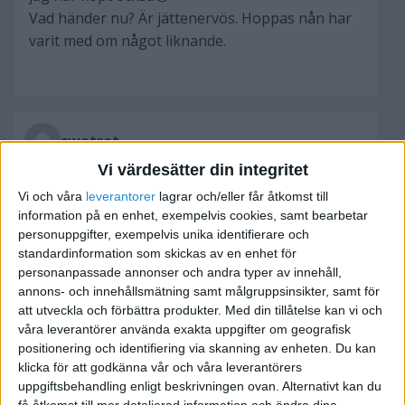
Vad händer nu? Är jättenervös. Hoppas nån har
varit med om något liknande.
swetrot
Vi värdesätter din integritet
2009-03-16 09:11
Vi och våra
leverantorer
lagrar och/eller får åtkomst till
information på en enhet, exempelvis cookies, samt bearbetar
personuppgifter, exempelvis unika identifierare och
Det som brukar hända är att Skatteverket räknar
standardinformation som skickas av en enhet för
fram vad du har undanhållit, och så får du betala
personanpassade annonser och andra typer av innehåll,
skatt och eventuellt skattetillägg för det. Är det
annons- och innehållsmätning samt målgruppsinsikter, samt för
inga större slantar så brukar det stanna vid det.
att utveckla och förbättra produkter.
Med din tillåtelse kan vi och
våra leverantörer använda exakta uppgifter om geografisk
positionering och identifiering via skanning av enheten. Du kan
Är det fråga om undanhållen skatt på mer än ett
klicka för att godkänna vår och våra leverantörers
basbelopp (tror jag att det är) så lämnas det
uppgiftsbehandling enligt beskrivningen ovan. Alternativt kan du
vidare till åklagare och man kan få någon