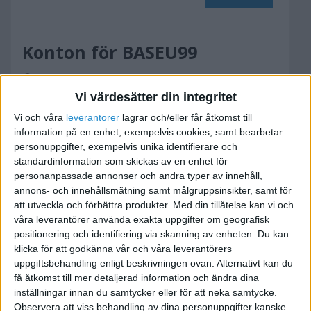
Konton för BASEU99
2006-03-01 04:10
Vi värdesätter din integritet
Vill börja med att berömma forumet som varit till
Vi och våra
leverantorer
lagrar och/eller får åtkomst till
bra hjälp!
information på en enhet, exempelvis cookies, samt bearbetar
personuppgifter, exempelvis unika identifierare och
standardinformation som skickas av en enhet för
Men nu till mit lilla problem.. Är nämligen
personanpassade annonser och andra typer av innehåll,
värdelös på dehär me bokföring verkar de som
annons- och innehållsmätning samt målgruppsinsikter, samt för
:oops:
att utveckla och förbättra produkter.
Med din tillåtelse kan vi och
våra leverantörer använda exakta uppgifter om geografisk
positionering och identifiering via skanning av enheten. Du kan
Min verksamhet går ut på att hämta hem varor
klicka för att godkänna vår och våra leverantörers
från ett annat EU land, sälja i sverige o pröjsa
uppgiftsbehandling enligt beskrivningen ovan. Alternativt kan du
fakturor 😃
få åtkomst till mer detaljerad information och ändra dina
inställningar innan du samtycker eller för att neka samtycke.
Min fråga lyder:
Observera att viss behandling av dina personuppgifter kanske