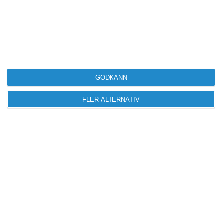
Vill du delta i diskussionen?
Logga in eller registrera dig för att skriva
inlägg och delta i diskussioner.
GODKÄNN
Logga in / Registrera
FLER ALTERNATIV