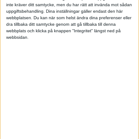
inte kräver ditt samtycke, men du har rätt att invända mot sådan
uppgiftsbehandling. Dina inställningar gäller endast den här
Vilka konton behöver jag använda mig av??
webbplatsen. Du kan när som helst ändra dina preferenser eller
dra tillbaka ditt samtycke genom att gå tillbaka till denna
1. Betalningar som ja gör till dom som har hand
webbplats och klicka på knappen "Integritet" längst ned på
om min hemsida, domän
webbsidan.
2. Inköpta varor från EU land
3. Inköpta varor Sverige
4. Försäljning varor Sverige
5. Preliminärs skatten?
6. Typ lackar bilen med företagslogo, vad ska ja
ha in de nonstans?