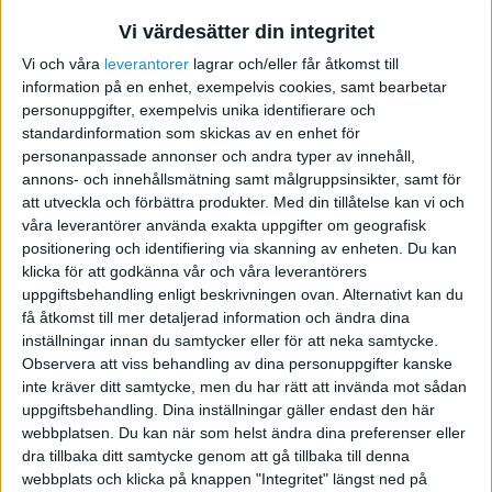
Vi värdesätter din integritet
Namnförslag till produktutv.
Vi och våra
leverantorer
lagrar och/eller får åtkomst till
& design företag
information på en enhet, exempelvis cookies, samt bearbetar
personuppgifter, exempelvis unika identifierare och
2011-07-28 14:52
standardinformation som skickas av en enhet för
personanpassade annonser och andra typer av innehåll,
annons- och innehållsmätning samt målgruppsinsikter, samt för
Hej och tack på förhand!
att utveckla och förbättra produkter.
Med din tillåtelse kan vi och
våra leverantörer använda exakta uppgifter om geografisk
Jag är en ung kille på 21år som har bestämt mig
positionering och identifiering via skanning av enheten. Du kan
för att starta eget i lite skala. Mitt mål är att hålla
klicka för att godkänna vår och våra leverantörers
uppgiftsbehandling enligt beskrivningen ovan. Alternativt kan du
på med produktutveckling och design som sedan
få åtkomst till mer detaljerad information och ändra dina
skall lämnas till tillverkning. Men jag kommer
inställningar innan du samtycker eller för att neka samtycke.
tyvärr inte på några bra namn.
Observera att viss behandling av dina personuppgifter kanske
inte kräver ditt samtycke, men du har rätt att invända mot sådan
uppgiftsbehandling. Dina inställningar gäller endast den här
webbplatsen. Du kan när som helst ändra dina preferenser eller
Namnet skall helst inte vara så "bindande" till
dra tillbaka ditt samtycke genom att gå tillbaka till denna
just produktutveckling och design / tillverkning
webbplats och klicka på knappen "Integritet" längst ned på