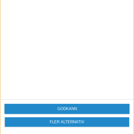
Vill du delta i diskussionen?
Logga in eller registrera dig för att skriva
inlägg och delta i diskussioner.
Logga in / Registrera
GODKÄNN
FLER ALTERNATIV