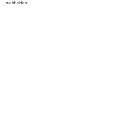
eftersom jag vill kunna köpa/sälja övriga
webbsidan.
produkter inom området också.
Både svenska & engelska namn är välkomna.
Mvh Johan