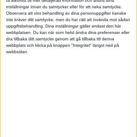
få åtkomst till mer detaljerad information och ändra dina
inställningar innan du samtycker eller för att neka samtycke.
Skatteverket får
Av Rickard Marklund
Observera att viss behandling av dina personuppgifter kanske
granska företags
för 8 månader sedan
17
bokföring via internet?
inte kräver ditt samtycke, men du har rätt att invända mot sådan
Av Stig Forsberg
uppgiftsbehandling. Dina inställningar gäller endast den här
webbplatsen. Du kan när som helst ändra dina preferenser eller
Vad blir kostnaden?
Av Stig Forsberg
dra tillbaka ditt samtycke genom att gå tillbaka till denna
Ska köpa två
för 8 månader sedan
7
webbplats och klicka på knappen "Integritet" längst ned på
konsertbiljetter till
kunden
webbsidan.
Av Jones
När måste företaget
Av Jones
lämna kvitto med
för 9 månader sedan
2
moms?
Av Jones
Hur bokför jag flytt av
Av Ui So
innehåll i HB till AB
för 9 månader sedan
1
Av Myra Windahl
Öresavrundning i
Av Ui So
Årsredovisning – Hur
för 9 månader sedan
1
ska man göra?
Av Olof Weister