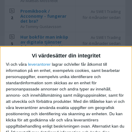
Av Mattias Mossfeldt
Promikbook /
Av SWE1 Trading
Acconomy - fungerar
för 4 månader sedan
2
det bra?
Av Tommy Gustavsson
Hur bokför man inköp
Av SWE1 Trading
av digitala tjänster
för 4 månader sedan
5
från annat EU land i
enskild firma 2026?
Vi värdesätter din integritet
Av spike
Vi och våra
leverantorer
lagrar och/eller får åtkomst till
Fortnox fråga - hur
Av Mikael Jenkler
information på en enhet, exempelvis cookies, samt bearbetar
mycket tid?
för 4 månader sedan
8
personuppgifter, exempelvis unika identifierare och
Av Abf G
standardinformation som skickas av en enhet för
Problem med
Av Anton
personanpassade annonser och andra typer av innehåll,
Omföring/Nollställning
för 7 månader sedan
7
annons- och innehållsmätning samt målgruppsinsikter, samt för
eget kapital i enskild
att utveckla och förbättra produkter.
Med din tillåtelse kan vi och
firma
våra leverantörer använda exakta uppgifter om geografisk
Av Anton
positionering och identifiering via skanning av enheten. Du kan
Moms på frakt - vad
Av Ingvar Wogenius
klicka för att godkänna vår och våra leverantörers
gäller?
för 7 månader sedan
10
uppgiftsbehandling enligt beskrivningen ovan. Alternativt kan du
Av sod