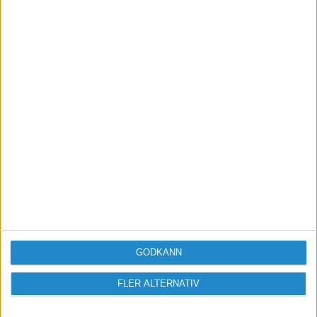
Nu lanseras Early Warning
Sverige - Fallskärmen
svenska småföretagare så
länge har behövt
GODKÄNN
FLER ALTERNATIV