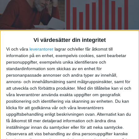
Vi värdesätter din integritet
Konkursvågen fortsätter:
Vi och våra
leverantorer
lagrar och/eller får åtkomst till
information på en enhet, exempelvis cookies, samt bearbetar
Rekordsiffra även i januari
personuppgifter, exempelvis unika identifierare och
standardinformation som skickas av en enhet för
personanpassade annonser och andra typer av innehåll,
annons- och innehållsmätning samt målgruppsinsikter, samt för
att utveckla och förbättra produkter.
Med din tillåtelse kan vi och
våra leverantörer använda exakta uppgifter om geografisk
positionering och identifiering via skanning av enheten. Du kan
klicka för att godkänna vår och våra leverantörers
uppgiftsbehandling enligt beskrivningen ovan. Alternativt kan du
få åtkomst till mer detaljerad information och ändra dina
inställningar innan du samtycker eller för att neka samtycke.
Observera att viss behandling av dina personuppgifter kanske