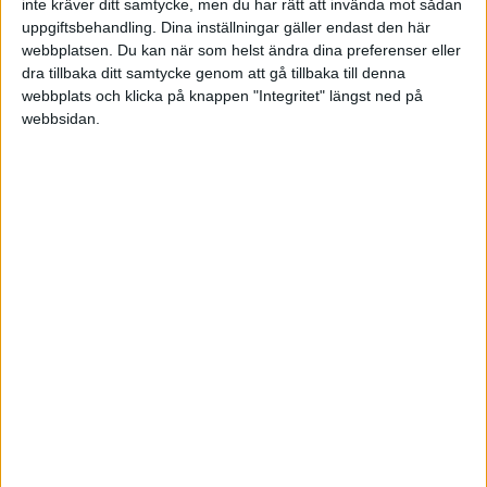
inte kräver ditt samtycke, men du har rätt att invända mot sådan
Lös likviditetsproblemen - 10
uppgiftsbehandling. Dina inställningar gäller endast den här
webbplatsen. Du kan när som helst ändra dina preferenser eller
tips hur du ökar likviditeten
dra tillbaka ditt samtycke genom att gå tillbaka till denna
i företaget
webbplats och klicka på knappen "Integritet" längst ned på
webbsidan.
Så gör superföretagen som
klarar lågkonjunkturen - 10
tips