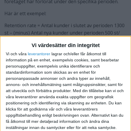
företaget har förlorat under den specifika perioden.
Här är ett exempel:
Retention rate = Antal kunder i slutet av perioden 1300
st – (minus) Antal nya kunder under perioden 500 st/
(delat med) Antal kunder i vid periodens start 1000 st =
Vi värdesätter din integritet
1300 – 500 = 800 / 1000 = 0,8 = 80% retention rate.
Vi och våra
leverantorer
lagrar och/eller får åtkomst till
information på en enhet, exempelvis cookies, samt bearbetar
I detta fall fick vi ett bra resultat, trots en förlust av 200
personuppgifter, exempelvis unika identifierare och
kunder under perioden. Frågan är: Varför förlorade vi
standardinformation som skickas av en enhet för
200 kunder?
personanpassade annonser och andra typer av innehåll,
annons- och innehållsmätning samt målgruppsinsikter, samt för
Hur får jag en raketbra retention
att utveckla och förbättra produkter.
Med din tillåtelse kan vi och
våra leverantörer använda exakta uppgifter om geografisk
rate?
positionering och identifiering via skanning av enheten. Du kan
klicka för att godkänna vår och våra leverantörers
Alla seriösa företag behöver arbeta med sin retention
uppgiftsbehandling enligt beskrivningen ovan. Alternativt kan du
rate och det finns företag som har bra modeller för
få åtkomst till mer detaljerad information och ändra dina
detta. Här följer några förslag på vad man kan göra för
inställningar innan du samtycker eller för att neka samtycke.