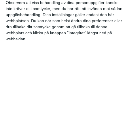
att förbättra detta.
Observera att viss behandling av dina personuppgifter kanske
inte kräver ditt samtycke, men du har rätt att invända mot sådan
Vilken målgrupp har du? Konsumentgruppen använder
uppgiftsbehandling. Dina inställningar gäller endast den här
mestadels mobiletelefon och vill utföra sina affärer och
webbplatsen. Du kan när som helst ändra dina preferenser eller
kommunikationer på denna, det är till och med så att
dra tillbaka ditt samtycke genom att gå tillbaka till denna
webbplats och klicka på knappen "Integritet" längst ned på
människor har hela sin livssituation samlad i telefonen.
webbsidan.
En bra app, en chat eller en sajt som passar
mobilformatet är otroligt gångbart. Företagsgruppen
är också människor som använder mobilen, vilket gör
att de också har privata affärer över denna och kan nås
här – även om de kanske inte gör en betydelsefull
företagsaffär över denna lilla display.
Självservice över mobila funktioner är en höjdare.
Enligt kortföretaget American Express vill 60% av deras
kunder svara på frågor och agera över mobilen. Det
världsledande globala undersökningsbolaget Forrester
rapporterar att 66% av kunder som shoppar online gör
det av tillgänglighetsskäl och att de inte vill ha en