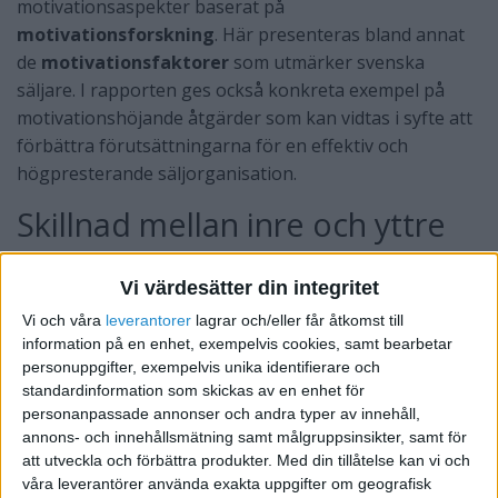
motivationsaspekter baserat på
motivationsforskning
. Här presenteras bland annat
de
motivationsfaktorer
som utmärker svenska
säljare. I rapporten ges också konkreta exempel på
motivationshöjande åtgärder som kan vidtas i syfte att
förbättra förutsättningarna för en effektiv och
högpresterande säljorganisation.
Skillnad mellan inre och yttre
motivation
Vi värdesätter din integritet
Inom forskningslitteraturen talas det ofta om två olika
Vi och våra
leverantorer
lagrar och/eller får åtkomst till
sorters motivation:
inre
och
yttre motivation
.
information på en enhet, exempelvis cookies, samt bearbetar
personuppgifter, exempelvis unika identifierare och
Yttre motivation
utgörs av konkreta faktorer i form
standardinformation som skickas av en enhet för
av belöningar och bestraffningar. De positiva yttre
personanpassade annonser och andra typer av innehåll,
motivationsfaktorerna brukar normalt gälla sådant
annons- och innehållsmätning samt målgruppsinsikter, samt för
som provision, lön och befordran medan de negativa
att utveckla och förbättra produkter.
Med din tillåtelse kan vi och
våra leverantörer använda exakta uppgifter om geografisk
kan bestå av rädsla för avsked eller brist på befordran.