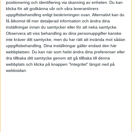
positionering och identifiering via skanning av enheten. Du kan
klicka för att godkänna vår och våra leverantörers
Inre motivation
är i högra grad förankrad i individen
uppgiftsbehandling enligt beskrivningen ovan. Alternativt kan du
och handlar om hur man trivs med sitt arbete och sina
få åtkomst till mer detaljerad information och ändra dina
arbetsuppgifter. Till nyckelfaktorerna hör till exempel
inställningar innan du samtycker eller för att neka samtycke.
utveckling, erkännande, relationer, ansvar och
Observera att viss behandling av dina personuppgifter kanske
uppmärksamhet. Som ledare finns det således två
inte kräver ditt samtycke, men du har rätt att invända mot sådan
huvudsakliga sätt att motivera sina medarbetare.
uppgiftsbehandling. Dina inställningar gäller endast den här
webbplatsen. Du kan när som helst ändra dina preferenser eller
Antingen genom monetära belöningar och olika typer
dra tillbaka ditt samtycke genom att gå tillbaka till denna
av förmåner eller genom att se till att den anställde
webbplats och klicka på knappen "Integritet" längst ned på
tycker om sitt arbete och trivs med sina
webbsidan.
arbetsuppgifter.