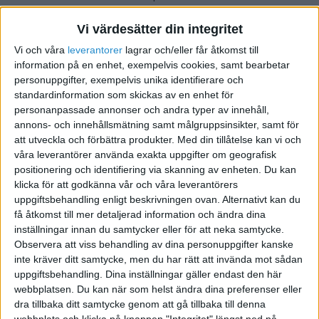
Relaterad läsning:
"Arbetarrörelsen
Vi värdesätter din integritet
företräds av en politisk elit"
Vi och våra
leverantorer
lagrar och/eller får åtkomst till
2. I marknadsekonomin är någons
information på en enhet, exempelvis cookies, samt bearbetar
personuppgifter, exempelvis unika identifierare och
vinst inte någons förlust – båda kan
standardinformation som skickas av en enhet för
vinna
personanpassade annonser och andra typer av innehåll,
annons- och innehållsmätning samt målgruppsinsikter, samt för
Om något låter för bra för att vara sant så är det ofta
att utveckla och förbättra produkter.
Med din tillåtelse kan vi och
det. För att något ska vara trovärdigt måste det vara
våra leverantörer använda exakta uppgifter om geografisk
något dåligt med det, om än bara lite, så att vi vet att vi
positionering och identifiering via skanning av enheten. Du kan
klicka för att godkänna vår och våra leverantörers
gör någon typ av trade-off. Det är därför inte konstigt
uppgiftsbehandling enligt beskrivningen ovan. Alternativt kan du
att många har svårt att inte tror på att
få åtkomst till mer detaljerad information och ändra dina
marknadsekonomin inte kräver förlorare. Att båda kan
inställningar innan du samtycker eller för att neka samtycke.
vinna på handel verkar för bra för att vara sant helt
Observera att viss behandling av dina personuppgifter kanske
enkelt. Men argumenten för att det faktiskt förhåller
inte kräver ditt samtycke, men du har rätt att invända mot sådan
uppgiftsbehandling. Dina inställningar gäller endast den här
sig så här underbart är övertygande.
webbplatsen. Du kan när som helst ändra dina preferenser eller
Det är lätt att se för ett enkelt byte av två varor.
dra tillbaka ditt samtycke genom att gå tillbaka till denna