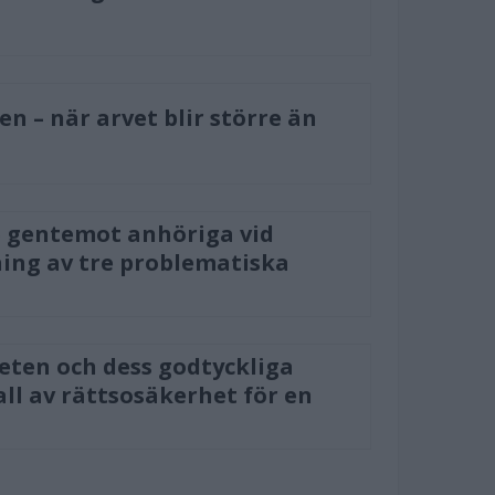
n – när arvet blir större än
 gentemot anhöriga vid
ning av tre problematiska
ten och dess godtyckliga
all av rättsosäkerhet för en