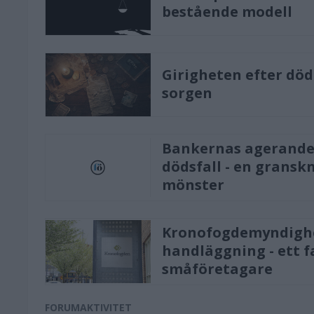
bestående modell
Girigheten efter döde
sorgen
Bankernas agerande
dödsfall - en gransk
mönster
Kronofogdemyndighe
handläggning - ett f
småföretagare
FORUMAKTIVITET