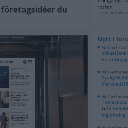
framgångsrik
resten
 företagsidéer du
av
Stefan Lindst
Nytt i fo
för 1 vecka sed
Mikael Jenk
Bokföringsp
för 2 veckor se
Synlig Web
Marknadsfö
för 2 veckor se
Teknikkons
tråden
Bokf
lagerbolag
för 3 veckor se