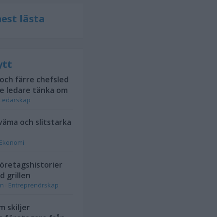
est lästa
ytt
 och färre chefsled
te ledare tänka om
Ledarskap
kväma och slitstarka
Ekonomi
öretagshistorier
d grillen
on
i
Entreprenörskap
 skiljer