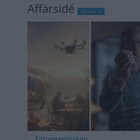
Affärsidé
Bevaka
Entreprenörskap