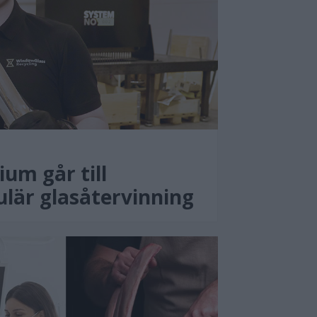
um går till
ulär glasåtervinning