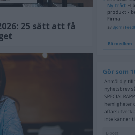
Ny tråd:
Hjä
produkt - b
Firma
26: 25 sätt att få
av
Björn
i
Feed
get
Bli medlem
Gör som 1
Anmäl dig till
nyhetsbrev så
SPECIALRAPP
hemligheter d
affärsutveckl
inte känner ti