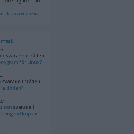
a företagare från
rom
i
Entreprenörskap
rumet
an
ler
svarade i tråden
rogram för Linux?
dan
b
svarade i tråden
ra döden?
dan
ulten
svarade i
öring vid köp av
dan