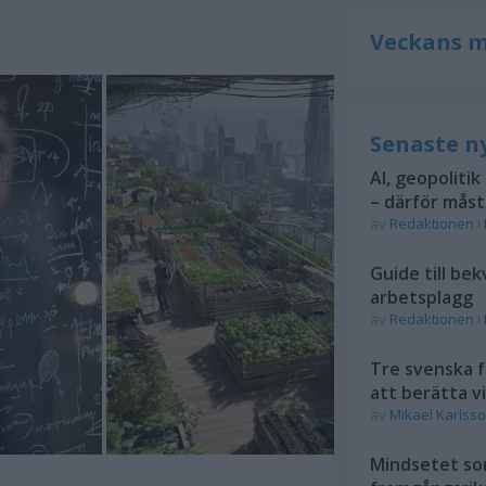
Veckans m
Senaste n
AI, geopolitik
– därför mås
av
Redaktionen
i
Guide till be
arbetsplagg
av
Redaktionen
i
Tre svenska f
att berätta vi
av
Mikael Karlss
Mindsetet som