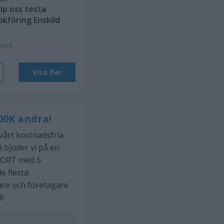
lp oss testa
okföring Enskild
back
Visa fler
00K andra!
 vårt kostnadsfria
 bjuder vi på en
ORT med 5
e flesta
are och företagare
ll