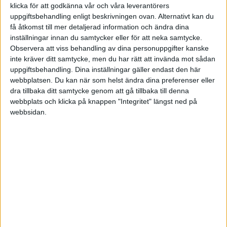
att tillverka redskap, byggmaterial o a. Men från 1960-
klicka för att godkänna vår och våra leverantörers
talet försvann mycket av denna hantverkskicklighet när
uppgiftsbehandling enligt beskrivningen ovan. Alternativt kan du
träet blev ersatt av de mera lättbearbetade metallerna
få åtkomst till mer detaljerad information och ändra dina
inställningar innan du samtycker eller för att neka samtycke.
och plasterna. På samma sätt skedde med många andra
Observera att viss behandling av dina personuppgifter kanske
gamla hantverk. Men även det historielösa Sverige är
inte kräver ditt samtycke, men du har rätt att invända mot sådan
på väg att förändras också i det här avseendet.
uppgiftsbehandling. Dina inställningar gäller endast den här
webbplatsen. Du kan när som helst ändra dina preferenser eller
I ett gammalt ålderdomshem
i den småländska byn
dra tillbaka ditt samtycke genom att gå tillbaka till denna
webbplats och klicka på knappen "Integritet" längst ned på
Gårdveda arbetar sedan några år en av det brittiska
webbsidan.
hovets hantverksmästare. Dit flyttade engelsmannen
Mark Beabey sin läderverkstad från Royal Armouries
Museum i Leeds. Mark Beabey har tillverkat sandaler,
skor och stövlar från alla sekler mellan romartid och
2000-tal. Han gör idag alla slags läderarbeten till
utställningar, museer och teatrar.
När den historiskt intresserade Mark Beabey
ville bli
medlem i en förening i England visade det sig att