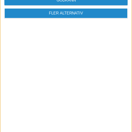
GODKÄNN
Bli medlem
FLER ALTERNATIV
Missa inga nyheter! Anmäl dig till ett
förbaskat bra nyhetsbrev.
Skicka
Taggar
Affärsidé