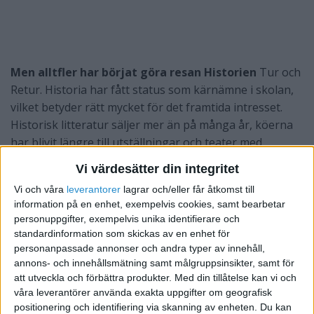
Men alltfler har börjat göra resan Historien
Tur och
Retur. Historia har fått status som kärnämne i skolan,
vilket betyder rätt mycket för det framtida intresset.
Historisk litteratur säljer mer än på många år, köerna
har blivit längre till utställningar och teater med
historiska teman och referenser till nutiden tas allt
Vi värdesätter din integritet
oftare från det som en gång varit. Då det förflutna görs
Vi och våra
leverantorer
lagrar och/eller får åtkomst till
mer levande förstår vi också bättre varifrån vi kommit.
information på en enhet, exempelvis cookies, samt bearbetar
Så varför skulle då inte historia kunna läggas till grund
personuppgifter, exempelvis unika identifierare och
för nya affärsidéer?
standardinformation som skickas av en enhet för
personanpassade annonser och andra typer av innehåll,
annons- och innehållsmätning samt målgruppsinsikter, samt för
På vägen till nuet har emellertid
mycket gått
att utveckla och förbättra produkter.
Med din tillåtelse kan vi och
förlorat av traditionella svenska hantverk. En gång i
våra leverantörer använda exakta uppgifter om geografisk
tiden var trä den vanligaste råvaran, som användes för
positionering och identifiering via skanning av enheten. Du kan