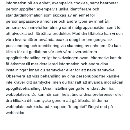
information på en enhet, exempelvis cookies, samt bearbetar
informationsöverflöd ökar efterfrågan på enkla och
personuppgifter, exempelvis unika identifierare och
avskalade budskap som går rakt på kärnan, vilket
standardinformation som skickas av en enhet för
bilder har en förmåga att göra.
personanpassade annonser och andra typer av innehåll,
annons- och innehållsmätning samt målgruppsinsikter, samt för
att utveckla och förbättra produkter.
Med din tillåtelse kan vi och
våra leverantörer använda exakta uppgifter om geografisk
positionering och identifiering via skanning av enheten. Du kan
klicka för att godkänna vår och våra leverantörers
uppgiftsbehandling enligt beskrivningen ovan. Alternativt kan du
få åtkomst till mer detaljerad information och ändra dina
inställningar innan du samtycker eller för att neka samtycke.
Observera att viss behandling av dina personuppgifter kanske
inte kräver ditt samtycke, men du har rätt att invända mot sådan
uppgiftsbehandling. Dina inställningar gäller endast den här
webbplatsen. Du kan när som helst ändra dina preferenser eller
dra tillbaka ditt samtycke genom att gå tillbaka till denna
webbplats och klicka på knappen "Integritet" längst ned på
webbsidan.