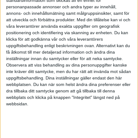
standardinformation som skickas av en enhet för
personanpassade annonser och andra typer av innehåll,
annons- och innehållsmätning samt målgruppsinsikter, samt för
att utveckla och förbättra produkter.
Med din tillåtelse kan vi och
våra leverantörer använda exakta uppgifter om geografisk
positionering och identifiering via skanning av enheten. Du kan
klicka för att godkänna vår och våra leverantörers
uppgiftsbehandling enligt beskrivningen ovan. Alternativt kan du
få åtkomst till mer detaljerad information och ändra dina
5 sätt att öka
inställningar innan du samtycker eller för att neka samtycke.
Observera att viss behandling av dina personuppgifter kanske
konverteringsgraden på din
inte kräver ditt samtycke, men du har rätt att invända mot sådan
hemsida
uppgiftsbehandling. Dina inställningar gäller endast den här
webbplatsen. Du kan när som helst ändra dina preferenser eller
dra tillbaka ditt samtycke genom att gå tillbaka till denna
webbplats och klicka på knappen "Integritet" längst ned på
webbsidan.