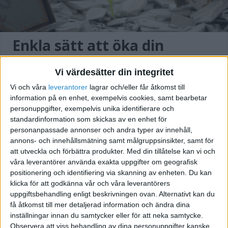
Enkla sätt att öka din
konvertering för att få fler
Vi värdesätter din integritet
köp och leads
Vi och våra
leverantorer
lagrar och/eller får åtkomst till
information på en enhet, exempelvis cookies, samt bearbetar
personuppgifter, exempelvis unika identifierare och
standardinformation som skickas av en enhet för
personanpassade annonser och andra typer av innehåll,
annons- och innehållsmätning samt målgruppsinsikter, samt för
att utveckla och förbättra produkter.
Med din tillåtelse kan vi och
våra leverantörer använda exakta uppgifter om geografisk
positionering och identifiering via skanning av enheten. Du kan
klicka för att godkänna vår och våra leverantörers
uppgiftsbehandling enligt beskrivningen ovan. Alternativt kan du
få åtkomst till mer detaljerad information och ändra dina
inställningar innan du samtycker eller för att neka samtycke.
Hur du optimerar dina
Observera att viss behandling av dina personuppgifter kanske