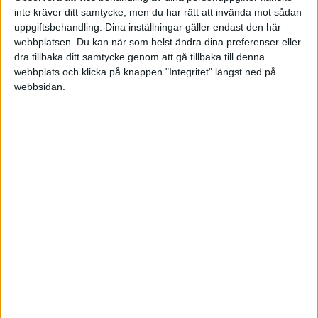
produktsidor i webbutiken
inte kräver ditt samtycke, men du har rätt att invända mot sådan
uppgiftsbehandling. Dina inställningar gäller endast den här
webbplatsen. Du kan när som helst ändra dina preferenser eller
dra tillbaka ditt samtycke genom att gå tillbaka till denna
webbplats och klicka på knappen "Integritet" längst ned på
webbsidan.
5 sätt att öka
konverteringsgraden på din
hemsida