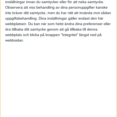
inställningar innan du samtycker eller för att neka samtycke.
eller varumärken som redan finns. Det får heller inte
Observera att viss behandling av dina personuppgifter kanske
vara vilseledande.
inte kräver ditt samtycke, men du har rätt att invända mot sådan
uppgiftsbehandling. Dina inställningar gäller endast den här
Om företagsnamnet
webbplatsen. Du kan när som helst ändra dina preferenser eller
dra tillbaka ditt samtycke genom att gå tillbaka till denna
Ett grundläggande skydd för företagsnamnet ges
webbplats och klicka på knappen "Integritet" längst ned på
genom att registrera själva företagsnamnet hos
webbsidan.
Bolagsverket. Det kan också räcka med att namnet är
inarbetat inom sitt segment för att ett varumärke eller
företagsnamn ska anses skyddat. Enskilda firmor
behöver inte registrera ett namn, men skyddas därmed
genom hävd om namnet anses inarbetat. Skyddet av
företagsnamnet när bolaget registreras är begränsat
geografiskt till det område där företaget verkar och till
det unika namn som valts. Firmanamnsskyddet ger
således inte samma skyddsomfång som en
varumärkesregistrering gör. Därför är det en god idé
att även skydda sitt företagsnamn.