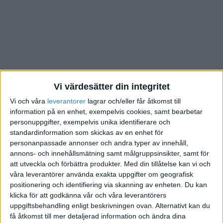
Vi värdesätter din integritet
Ett varumärke kan bestå av en hel del olika
Vi och våra
leverantorer
lagrar och/eller får åtkomst till
kännetecken. Den gemensamma nämnaren för
information på en enhet, exempelvis cookies, samt bearbetar
varumärken är att de i sig är kännetecken för en vara
personuppgifter, exempelvis unika identifierare och
eller en tjänst och att de på något sätt är unika. Sedan
standardinformation som skickas av en enhet för
personanpassade annonser och andra typer av innehåll,
kan ett varumärke se ut på en rad olika sätt och bestå
annons- och innehållsmätning samt målgruppsinsikter, samt för
av bokstäver, symboler, färger och ljud. Till och med
att utveckla och förbättra produkter.
Med din tillåtelse kan vi och
dofter kan ingå. Det kan vara svårt att få till ett
våra leverantörer använda exakta uppgifter om geografisk
varumärke som uppfyller de krav som finns.
positionering och identifiering via skanning av enheten. Du kan
Beskrivande texter eller vanliga ord kan inte bli
klicka för att godkänna vår och våra leverantörers
uppgiftsbehandling enligt beskrivningen ovan. Alternativt kan du
registrerade utan måste omvandlas till ett unikt
få åtkomst till mer detaljerad information och ändra dina
koncept. Det ska inte gå att förväxla med vanliga ord