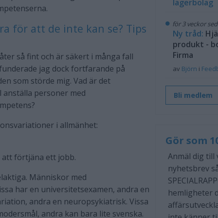
lagerbolag
ompetenserna.
för 3 veckor se
 för att de inte kan se? Tips
Ny tråd:
Hjä
produkt - b
Firma
åter så fint och är säkert i många fall
e funderade jag dock fortfarande på
av
Björn
i
Feed
en som störde mig. Vad är det
ill anställa personer med
Bli medlem
kompetens?
onsvariationer i allmänhet:
Gör som 1
Anmäl dig till
att förtjäna ett jobb.
nyhetsbrev så
felaktiga. Människor med
SPECIALRAPP
issa har en universitetsexamen, andra en
hemligheter d
riation, andra en neuropsykiatrisk. Vissa
affärsutveckl
modersmål, andra kan bara lite svenska.
inte känner til