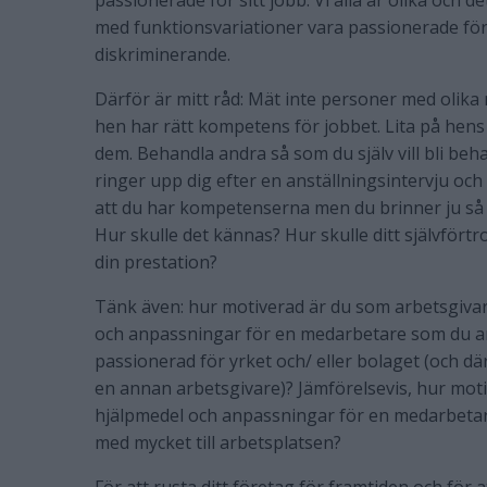
passionerade för sitt jobb. Vi alla är olika och d
med funktionsvariationer vara passionerade för 
diskriminerande.
Därför är mitt råd: Mät inte personer med olika 
hen har rätt kompetens för jobbet. Lita på hens 
dem. Behandla andra så som du själv vill bli be
ringer upp dig efter en anställningsintervju och s
att du har kompetenserna men du brinner ju så m
Hur skulle det kännas? Hur skulle ditt självför
din prestation?
Tänk även: hur motiverad är du som arbetsgiva
och anpassningar för en medarbetare som du anst
passionerad för yrket och/ eller bolaget (och d
en annan arbetsgivare)? Jämförelsevis, hur mot
hjälpmedel och anpassningar för en medarbeta
med mycket till arbetsplatsen?