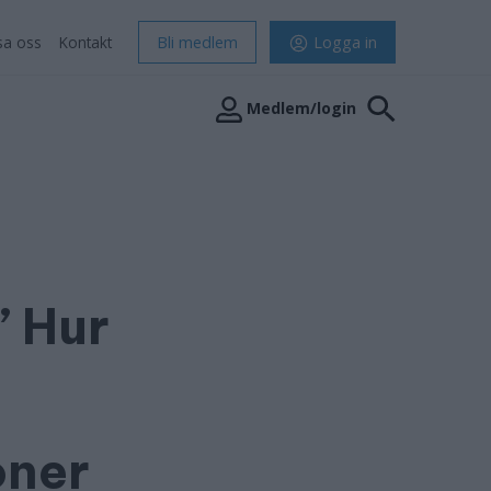
sa oss
Kontakt
Bli medlem
Logga in
Medlem/login
” Hur
oner