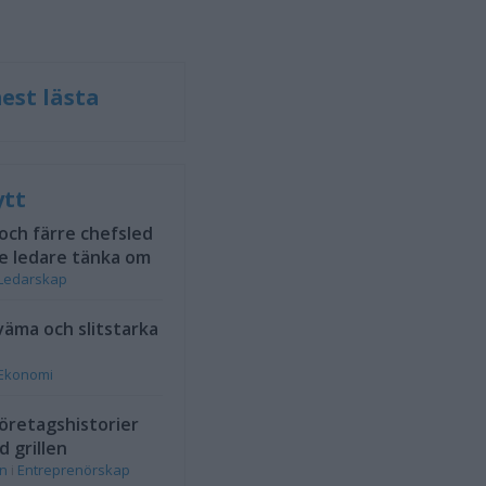
est lästa
ytt
 och färre chefsled
e ledare tänka om
Ledarskap
väma och slitstarka
Ekonomi
öretagshistorier
d grillen
on
i
Entreprenörskap