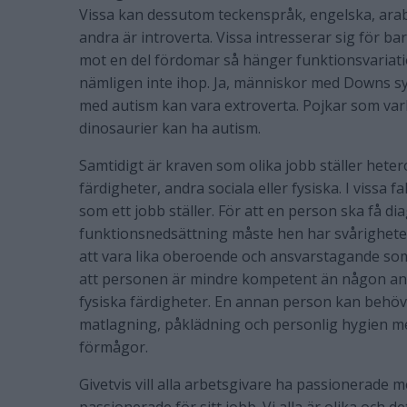
Vissa kan dessutom teckenspråk, engelska, arabi
andra är introverta. Vissa intresserar sig för barn
mot en del fördomar så hänger funktionsvariati
nämligen inte ihop. Ja, människor med Downs s
med autism kan vara extroverta. Pojkar som varke
dinosaurier kan ha autism.
Samtidigt är kraven som olika jobb ställer heter
färdigheter, andra sociala eller fysiska. I vissa f
som ett jobb ställer. För att en person ska få di
funktionsnedsättning måste hen har svårighet
att vara lika oberoende och ansvarstagande som
att personen är mindre kompetent än någon anna
fysiska färdigheter. En annan person kan behö
matlagning, påklädning och personlig hygien men
förmågor.
Givetvis vill alla arbetsgivare ha passionerade m