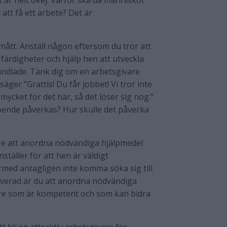
et är helt okej. Varför ska då människor
att få ett arbete? Det är
mått. Anställ någon eftersom du tror att
färdigheter och hjälp hen att utveckla
handlade. Tänk dig om en arbetsgivare
äger ”Grattis! Du får jobbet! Vi tror inte
ycket för det här, så det löser sig nog.”
troende påverkas? Hur skulle det påverka
re att anordna nödvändiga hjälpmedel
äller för att hen är väldigt
ärmed antagligen inte komma söka sig till
iverad är du att anordna nödvändiga
re som är kompetent och som kan bidra