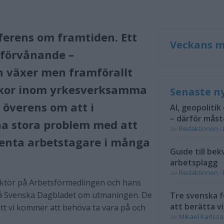
erens om framtiden. Ett
Veckans m
förvånande –
n växer men framförallt
skor inom yrkesverksamma
Senaste n
r överens om att i
AI, geopolitik
– därför måst
a stora problem med att
av
Redaktionen
i
tenta arbetstagare i många
Guide till bek
arbetsplagg
av
Redaktionen
i
rektör på Arbetsförmedlingen och hans
 Svenska Dagbladet om utmaningen. De
Tre svenska f
att berätta vi
tt vi kommer att behöva ta vara på och
av
Mikael Karlss