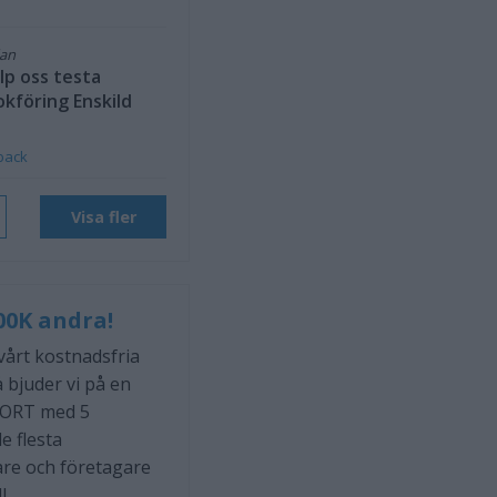
dan
lp oss testa
okföring Enskild
back
Visa fler
00K andra!
 vårt kostnadsfria
 bjuder vi på en
ORT med 5
e flesta
are och företagare
l