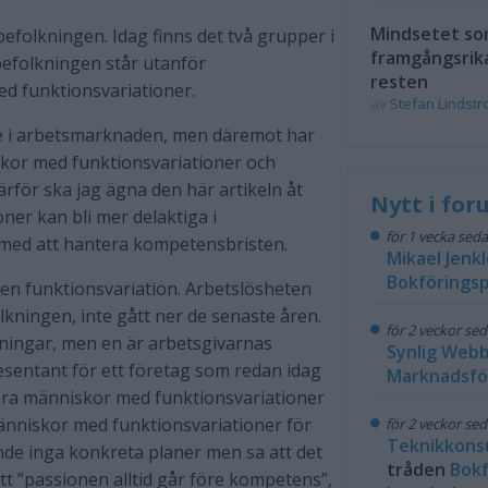
Mindsetet som
efolkningen. Idag finns det två grupper i
framgångsrik
befolkningen står utanför
resten
d funktionsvariationer.
av
Stefan Lindst
re i arbetsmarknaden, men däremot har
skor med funktionsvariationer och
rför ska jag ägna den här artikeln åt
Nytt i fo
er kan bli mer delaktiga i
för 1 vecka sed
med att hantera kompetensbristen.
Mikael Jenkl
Bokföringsp
 en funktionsvariation. Arbetslösheten
olkningen, inte gått ner de senaste åren.
för 2 veckor se
dningar, men en är arbetsgivarnas
Synlig Web
esentant för ett företag som redan idag
Marknadsfö
dera människor med funktionsvariationer
änniskor med funktionsvariationer för
för 2 veckor se
Teknikkons
e inga konkreta planer men sa att det
tråden
Bokf
att ”passionen alltid går före kompetens”,