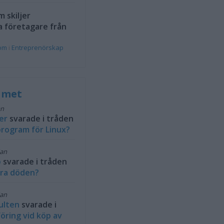
 skiljer
a företagare från
rom
i
Entreprenörskap
rumet
an
er
svarade i tråden
rogram för Linux?
dan
b
svarade i tråden
ra döden?
dan
ulten
svarade i
öring vid köp av