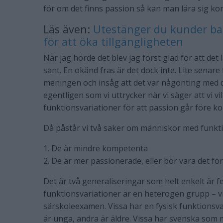
för om det finns passion så kan man lära sig k
Läs även:
Utestänger du kunder bara
för att öka tillgängligheten
När jag hörde det blev jag först glad för att det l
sant. En okänd fras är det dock inte. Lite senar
meningen och insåg att det var någonting med d
egentligen som vi uttrycker när vi säger att vi v
funktionsvariationer för att passion går före 
Då påstår vi två saker om människor med funkti
1. De är mindre kompetenta
2. De är mer passionerade, eller bör vara det för 
Det är två generaliseringar som helt enkelt är 
funktionsvariationer är en heterogen grupp – v
särskoleexamen. Vissa har en fysisk funktionsva
är unga, andra är äldre. Vissa har svenska som 