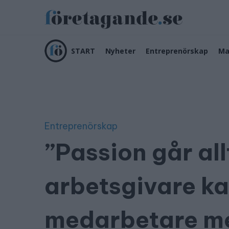
START
Nyheter
Entreprenörskap
Ma
Entreprenörskap
”Passion går al
arbetsgivare ka
medarbetare me