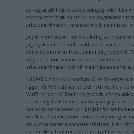
En väg är att höja sysselsättningsgraden bland b
samhället som till en större del än genomsnitts
arbetsmarknaden: Invandrare och människor me
Jag är ingen expert på inkludering av invandra
jag mycket erfarenhet av att arbeta med männi
kunskap om deras livssituation på gruppnivå. Dä
frågan om hur människor med funktionsvariation
arbetsmarknaden och därmed hjälpa samhället 
1 809 000 människor mellan 16–64 i Sverige har
ligger på 10% och har, till skillnad med hela bef
Varför är det så? Det finns givetvis många anle
inställning. På konferensen frågade jag en repr
har olika samarbeten och projekt för att inklu
om deras framtidsplaner inom rekrytering av m
att kunna hantera kompetensbristen. Han nämnd
var en viktig fråga och att företaget har synen 