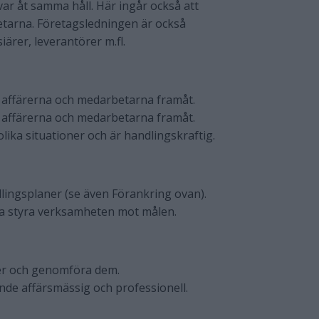
r åt samma håll. Här ingår också att
tarna. Företagsledningen är också
ärer, leverantörer m.fl.
er affärerna och medarbetarna framåt.
er affärerna och medarbetarna framåt.
lika situationer och är handlingskraftig.
lingsplaner (se även Förankring ovan).
a styra verksamheten mot målen.
ärer och genomföra dem.
nde affärsmässig och professionell.