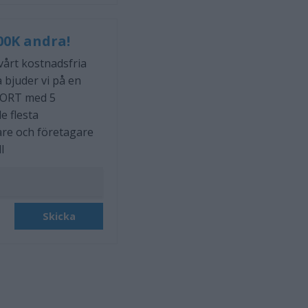
00K andra!
 vårt kostnadsfria
 bjuder vi på en
ORT med 5
e flesta
are och företagare
l
Skicka