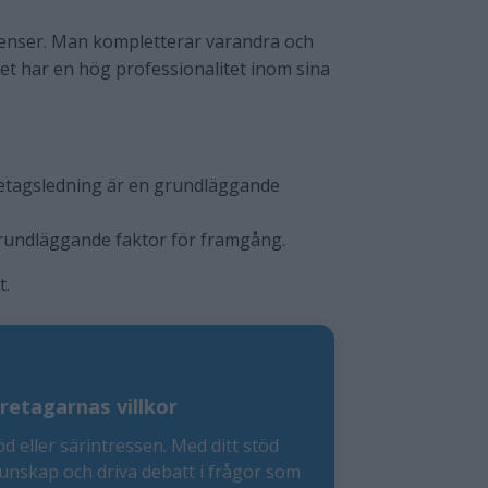
enser. Man kompletterar varandra och
et har en hög professionalitet inom sina
retagsledning är en grundläggande
 grundläggande faktor för framgång.
t.
retagarnas villkor
öd eller särintressen. Med ditt stöd
kunskap och driva debatt i frågor som