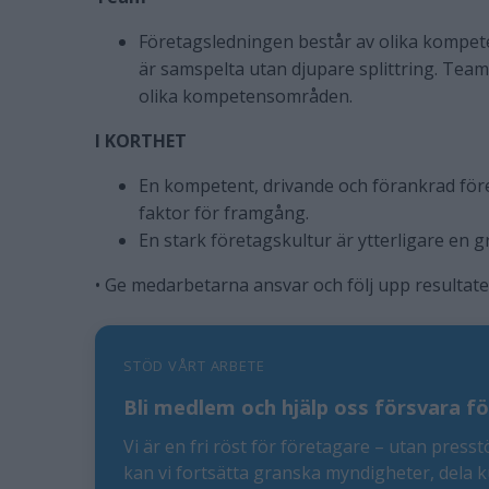
Företagsledningen består av olika kompet
är samspelta utan djupare splittring. Team
olika kompetensområden.
I KORTHET
En kompetent, drivande och förankrad fö
faktor för framgång.
En stark företagskultur är ytterligare en
• Ge medarbetarna ansvar och följ upp resultate
STÖD VÅRT ARBETE
Bli medlem och hjälp oss försvara fö
Vi är en fri röst för företagare – utan presst
kan vi fortsätta granska myndigheter, dela 