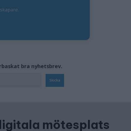
eskapare.
örbaskat bra nyhetsbrev.
Skicka
digitala mötesplats