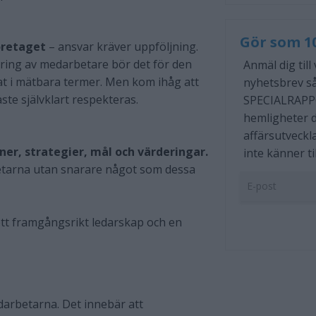
Gör som 1
företaget
– ansvar kräver uppföljning.
ering av medarbetare bör det för den
Anmäl dig till
rat i mätbara termer. Men kom ihåg att
nyhetsbrev så
åste självklart respekteras.
SPECIALRAPP
hemligheter d
affärsutveckl
er, strategier, mål och värderingar.
inte känner til
etarna utan snarare något som dessa
tt framgångsrikt ledarskap och en
arbetarna. Det innebär att