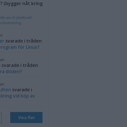
 (bygger nåt kring
Allt om AI (Artificiell
 robotisering
an
er
svarade i tråden
rogram för Linux?
dan
b
svarade i tråden
ra döden?
dan
ulten
svarade i
öring vid köp av
Visa fler