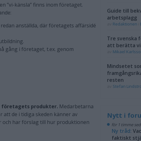
en ”vi-känsla” finns inom företaget.
Guide till bek
ande:
arbetsplagg
av
Redaktionen
i
redan anställda, där företagets affärsidé
Tre svenska f
tbildning.
att berätta vi
 gång i företaget, t.ex. genom
av
Mikael Karlss
Mindsetet som
framgångsrik
resten
av
Stefan Lindst
 företagets produkter.
Medarbetarna
r att de i tidiga skeden känner av
Nytt i fo
och har förslag till hur produktionen
för 1 timme se
Ny tråd:
Vad
faktiskt stjä