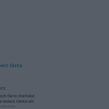
est lästa
ytt
 och färre chefsled
e ledare tänka om
Ledarskap