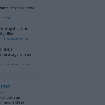
väma och slitstarka
Ekonomi
öretagshistorier
d grillen
on
i
Entreprenörskap
 skiljer
a företagare från
rom
i
Entreprenörskap
rumet
dan
 är det som
l mest tid i er