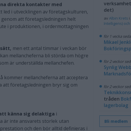
verksamhet?
gna direkta kontakter med
det)
 led i utvecklingen av företagskulturen,
av
Albin Krets
i
a genom att företagsledningen helt
Intelligens) och
ute i produktionen, i ordermottagningen
för 1 vecka sed
Mikael Jenkl
 sätt,
men ett antal timmar i veckan bör
Bokföringsp
g kan mellancheferna bli störda om högre
för 2 veckor se
som är underställda mellanchefen.
Synlig Web
Marknadsfö
 så kommer mellancheferna att acceptera
 att företagsledningen bryr sig om
för 2 veckor se
Teknikkons
tråden
Bokf
lagerbolag
att känna sig delaktiga
i
ga är inte ansvarets storlek utan
Bli medlem
restation och den bör alltid definieras i