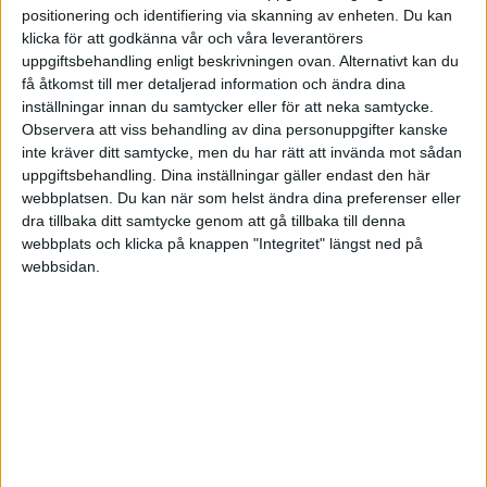
positionering och identifiering via skanning av enheten. Du kan
marknadsstörningsavgift, som Marknadsdomstolen
klicka för att godkänna vår och våra leverantörers
kan fastställa till lägst 5 000 kronor och högst 5 000
uppgiftsbehandling enligt beskrivningen ovan. Alternativt kan du
000 kronor. Avgiften får dock aldrig överstiga 10
få åtkomst till mer detaljerad information och ändra dina
procent av företagets omsättning.
inställningar innan du samtycker eller för att neka samtycke.
Observera att viss behandling av dina personuppgifter kanske
inte kräver ditt samtycke, men du har rätt att invända mot sådan
Om Ditt företags kunder är konsumenter –
uppgiftsbehandling. Dina inställningar gäller endast den här
privatpersoner – måste Du också känna till innehållet i
webbplatsen. Du kan när som helst ändra dina preferenser eller
följande lagar:
dra tillbaka ditt samtycke genom att gå tillbaka till denna
webbplats och klicka på knappen "Integritet" längst ned på
Konsumentköplagen
webbsidan.
Konsumenttjänstlagen
Prisinformationslagen
Avtalsvillkorslagen
Hemförsäkringslagen
Konsumentkreditlagen.
Dessa lagar syftar till att skydda konsumenten i
förhållande till producerande och säljande företag.