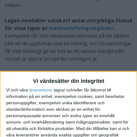
tillåten.
Lagen innehåller också ett antal uttryckliga förbud
för vissa typer av
marknadsföringsåtgärder
.
Exempelvis får inte reklamblad utformas på ett sådant
sätt att de uppfattas som en tidning, och förpackningar
får inte felaktigt ge en bild av att varans mängd eller
storlek är större än vad den verkligen är.
Företagets marknadsföring och reklam får
Vi värdesätter din integritet
överhuvudtaget inte vara vilseledande.
Allt som
företaget påstår i sin marknadsföring ska i princip
Vi och våra
leverantorer
lagrar och/eller får åtkomst till
kunna bevisas vara sant. Marknadsdomstolen kan
information på en enhet, exempelvis cookies, samt bearbetar
personuppgifter, exempelvis unika identifierare och
förbjuda den företagare som bryter mot
standardinformation som skickas av en enhet för
Marknadsföringslagen att fortsätta med
personanpassade annonser och andra typer av innehåll,
marknadsföringsåtgärden i fråga.
annons- och innehållsmätning samt målgruppsinsikter, samt för
att utveckla och förbättra produkter.
Med din tillåtelse kan vi och
Företaget kan också åläggas att betala en s.k.
våra leverantörer använda exakta uppgifter om geografisk