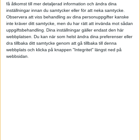
alternativ. Vad vet jag om våra produkter som jag tror
få åtkomst till mer detaljerad information och ändra dina
just den här personen kan vara intresserad av.
inställningar innan du samtycker eller för att neka samtycke.
Observera att viss behandling av dina personuppgifter kanske
Men nej, så blir det inte.
Stora delar av säljkåren
inte kräver ditt samtycke, men du har rätt att invända mot sådan
lever fortfarande i förnekelsestadiet
. Det har inte
uppgiftsbehandling. Dina inställningar gäller endast den här
sjunkit in att nu måste Jag förändra mig själv och mitt
webbplatsen. Du kan när som helst ändra dina preferenser eller
dra tillbaka ditt samtycke genom att gå tillbaka till denna
agerande. Jag måste börja bry mig om kunden, jag
webbplats och klicka på knappen "Integritet" längst ned på
måste göra en behovsanalys, hitta beslutskriterier för
webbsidan.
att slutligen föreslå några olika alternativ som kunden
upplever som attraktiva
Naturligtvis är detta ett ledarskapsproblem men som
säljare kan man göra mycket själv. Man kan med ett
kreativt sinnelag fundera på; Vad mer kan jag göra?
Vilka andra alternativ finns? Hur kan jag agera i den
nya situationen? Kort sagt vad kan jag göra som jag
inte normalt gör.
Tänk så underbart det kunde bli för oss kunder, och så