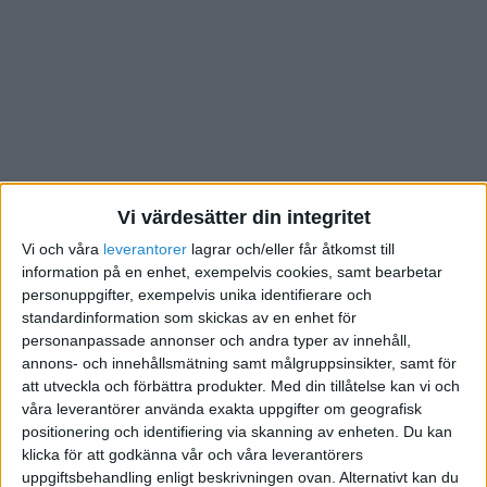
Vi värdesätter din integritet
Men lite tur lyckas du få deras uppmärksamhet och få
Vi och våra
leverantorer
lagrar och/eller får åtkomst till
se hur en av dem ytterst motvilligt lämnar klungan och
information på en enhet, exempelvis cookies, samt bearbetar
klämkäckt hälsar dig med orden: tjenare vad kan jag
personuppgifter, exempelvis unika identifierare och
göra för dig!
standardinformation som skickas av en enhet för
personanpassade annonser och andra typer av innehåll,
Fel fråga tänker jag tyst för mig själv. Du käre säljare
annons- och innehållsmätning samt målgruppsinsikter, samt för
borde frågat dig själv vad jag kan göra för Dig. Du
att utveckla och förbättra produkter.
Med din tillåtelse kan vi och
borde frågat dig själv vem det är du har framför dig,
våra leverantörer använda exakta uppgifter om geografisk
vilka önskemål är det jag ska uppfylla här. Vilka frågor
positionering och identifiering via skanning av enheten. Du kan
klicka för att godkänna vår och våra leverantörers
behöver jag ställa för att kunna föreslå ett bra
uppgiftsbehandling enligt beskrivningen ovan. Alternativt kan du