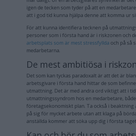
mår dåligt. Ur en arbetsgivares synvinkel är det 
igen de tecken som tyder på att en medarbetare
att i god tid kunna hjälpa denne att komma ur sitt
För att kunna identifiera tecknen på utmattning
personer som i första hand är i riskzonen och de
arbetsplats som är mest stressfyllda
och på så sä
medarbetarna.
De mest ambitiösa i riskzo
Det som kan tyckas paradoxalt är att det är bl
arbetsgivare i första hand hittar de som befinne
utmattning. Det är med andra ord viktigt att i ti
utmattningssyndrom hos en medarbetare, både p
företagsekonomiskt plan. Ta också i beaktning a
på sig för mycket arbete utan att klaga på börd
anställda kommer att söka upp dig i första t
Kan och bör du som arbets