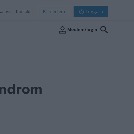
sa oss
Kontakt
Bli medlem
Logga in
Medlem/login
yndrom