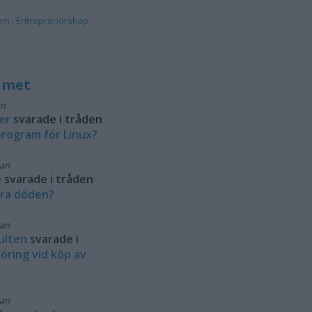
rom
i
Entreprenörskap
rumet
an
er
svarade i tråden
rogram för Linux?
dan
b
svarade i tråden
ra döden?
dan
ulten
svarade i
öring vid köp av
dan