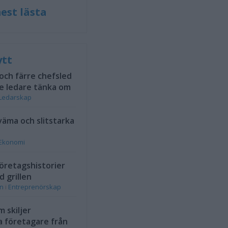
est lästa
ytt
 och färre chefsled
e ledare tänka om
Ledarskap
väma och slitstarka
Ekonomi
öretagshistorier
d grillen
on
i
Entreprenörskap
 skiljer
a företagare från