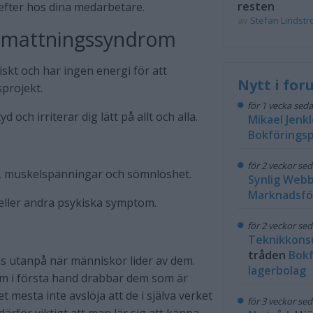
resten
 efter hos dina medarbetare.
av
Stefan Lindst
tmattningssyndrom
skt och har ingen energi för att
Nytt i fo
sprojekt.
för 1 vecka sed
 och irriterar dig lätt på allt och alla.
Mikael Jenkl
Bokföringsp
för 2 veckor se
, muskelspänningar och sömnlöshet.
Synlig Web
Marknadsfö
eller andra psykiska symptom.
för 2 veckor se
Teknikkons
tråden
Bokf
s utanpå när människor lider av dem.
lagerbolag
tom i första hand drabbar dem som är
 mesta inte avslöja att de i själva verket
för 3 veckor se