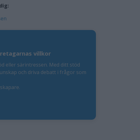
dig:
sen
retagarnas villkor
öd eller särintressen. Med ditt stöd
kunskap och driva debatt i frågor som
eskapare.