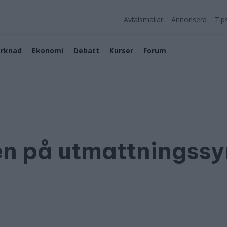
Avtalsmallar
Annonsera
Tip
rknad
Ekonomi
Debatt
Kurser
Forum
en på utmattningss