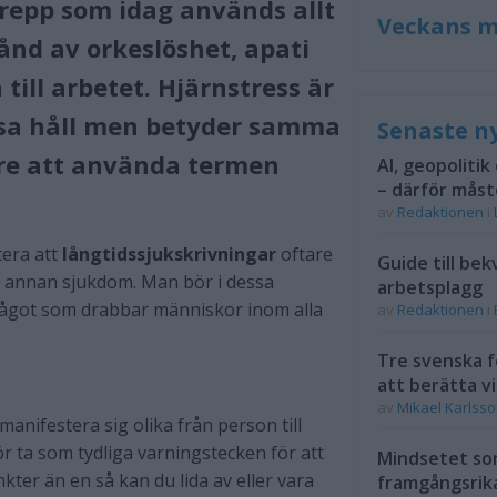
repp som idag används allt
Veckans m
stånd av
orkeslöshet
, apati
n till arbetet.
Hjärnstress
är
ssa håll men betyder samma
Senaste n
are att använda termen
AI, geopolitik
– därför måst
av
Redaktionen
i
tera att
långtidssjukskrivningar
oftare
Guide till bek
 annan sjukdom. Man bör i dessa
arbetsplagg
 något som drabbar människor inom alla
av
Redaktionen
i
Tre svenska f
att berätta vi
av
Mikael Karlss
anifestera sig olika från person till
r ta som tydliga varningstecken för att
Mindsetet som
kter än en så kan du lida av eller vara
framgångsrik