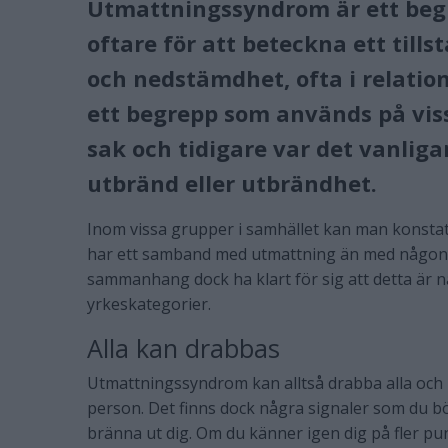
Utmattningssyndrom
är ett beg
oftare för att beteckna ett till
och
nedstämdhet
, ofta i relatio
ett begrepp som används på vi
sak och tidigare var det vanlig
utbränd
eller
utbrändhet
.
Inom vissa grupper i samhället kan man konsta
har ett samband med utmattning än med någon
sammanhang dock ha klart för sig att detta är
yrkeskategorier.
Alla kan drabbas
Utmattningssyndrom kan alltså drabba alla och m
person. Det finns dock några signaler som du bö
bränna ut dig. Om du känner igen dig på fler pun