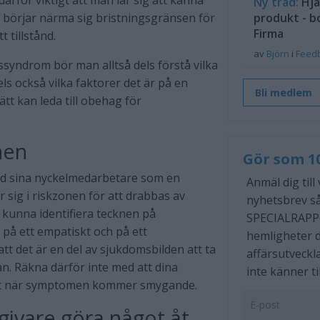
därför viktigt att man lär sig att känna
Ny tråd:
Hjä
 börjar närma sig bristningsgränsen för
produkt - b
Firma
 tillstånd.
av
Björn
i
Feed
ssyndrom bör man alltså dels förstå vilka
ls också vilka faktorer det är på en
Bli medlem
tt kan leda till obehag för
nen
Gör som 1
and sina nyckelmedarbetare som en
Anmäl dig till
r sig i riskzonen för att drabbas av
nyhetsbrev så
d kunna identifiera tecknen på
SPECIALRAPP
å ett empatiskt och på ett
hemligheter d
tt det är en del av sjukdomsbilden att ta
affärsutveckl
an. Räkna därför inte med att dina
inte känner til
aget när symptomen kommer smygande.
givare göra något åt