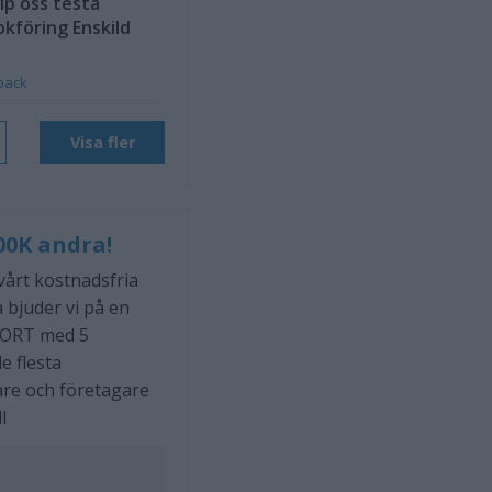
lp oss testa
okföring Enskild
back
Visa fler
00K andra!
 vårt kostnadsfria
 bjuder vi på en
ORT med 5
e flesta
are och företagare
l