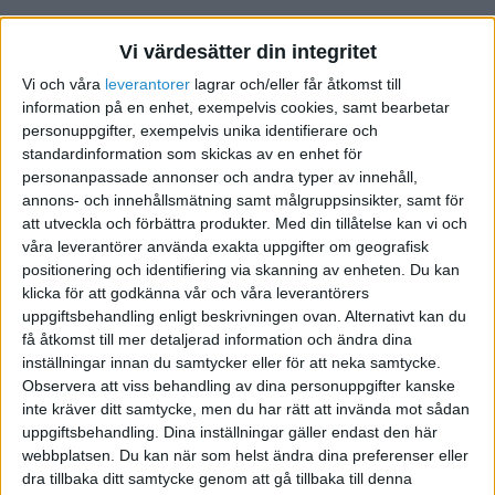
Vi värdesätter din integritet
Vi och våra
leverantorer
lagrar och/eller får åtkomst till
information på en enhet, exempelvis cookies, samt bearbetar
personuppgifter, exempelvis unika identifierare och
standardinformation som skickas av en enhet för
personanpassade annonser och andra typer av innehåll,
Priser, leveranstider och omfattning är luddigt
annons- och innehållsmätning samt målgruppsinsikter, samt för
beskrivna. Om det inte tydligt framgår vad som ingår
att utveckla och förbättra produkter.
Med din tillåtelse kan vi och
kan du få obehagliga överraskningar längre fram.
våra leverantörer använda exakta uppgifter om geografisk
positionering och identifiering via skanning av enheten. Du kan
3. Vill ha stora förskottsbetalningar
klicka för att godkänna vår och våra leverantörers
uppgiftsbehandling enligt beskrivningen ovan. Alternativt kan du
Det är inte ovanligt med förskottsbetalning, men om
få åtkomst till mer detaljerad information och ändra dina
en okänd leverantör kräver stora summor innan
inställningar innan du samtycker eller för att neka samtycke.
arbetet ens har påbörjats bör du vara försiktig.
Observera att viss behandling av dina personuppgifter kanske
inte kräver ditt samtycke, men du har rätt att invända mot sådan
Missa inte:
Blufföretag just nu: Varningslistan + så
uppgiftsbehandling. Dina inställningar gäller endast den här
skyddar du dig mot bluffakturor
webbplatsen. Du kan när som helst ändra dina preferenser eller
dra tillbaka ditt samtycke genom att gå tillbaka till denna