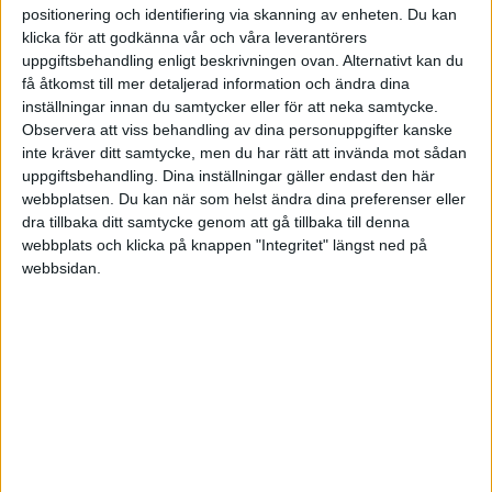
positionering och identifiering via skanning av enheten. Du kan
klicka för att godkänna vår och våra leverantörers
uppgiftsbehandling enligt beskrivningen ovan. Alternativt kan du
få åtkomst till mer detaljerad information och ändra dina
inställningar innan du samtycker eller för att neka samtycke.
Observera att viss behandling av dina personuppgifter kanske
inte kräver ditt samtycke, men du har rätt att invända mot sådan
uppgiftsbehandling. Dina inställningar gäller endast den här
Hundratals bolag fick
webbplatsen. Du kan när som helst ändra dina preferenser eller
indragna tillstånd - få koll på
dra tillbaka ditt samtycke genom att gå tillbaka till denna
webbplats och klicka på knappen "Integritet" längst ned på
oseriösa aktörer
webbsidan.
Veckans mest lästa
Senaste nytt