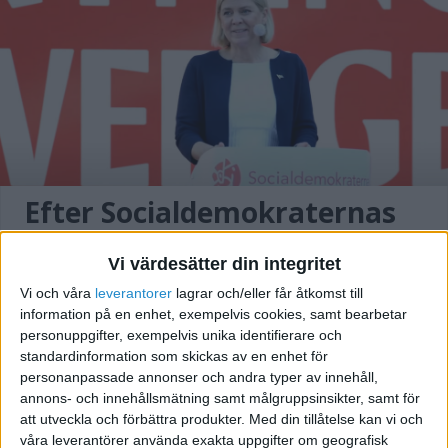
Efter Socialdemokraternas
lotteriskandal:
Vi värdesätter din integritet
Konsumentverket vill
Vi och våra
leverantorer
lagrar och/eller får åtkomst till
förbjuda telefonförsäljning
information på en enhet, exempelvis cookies, samt bearbetar
utan samtycke
personuppgifter, exempelvis unika identifierare och
standardinformation som skickas av en enhet för
personanpassade annonser och andra typer av innehåll,
annons- och innehållsmätning samt målgruppsinsikter, samt för
att utveckla och förbättra produkter.
Med din tillåtelse kan vi och
våra leverantörer använda exakta uppgifter om geografisk