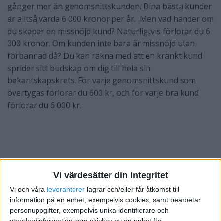
gånger mer än genomsnittskunden. Dina bästa kunder
är alltså värda 6 000 kronor per år. Men vad händer om
du skapar en missnöjd kund? Naturligtvis förlorar du 6
000 kronor. Om kunden inte bara är missnöjd utan
förbannad då? Du kan räkna med att en kränkt kund
sprider sitt budskap om dig till hela sin
bekantskapskrets. För varje genomsnittskund som
övertygas förlorar du 600 kr, och för varje bra kund
förlorar du 6 000 kr.
Vi värdesätter din integritet
Vi och våra
leverantorer
lagrar och/eller får åtkomst till
information på en enhet, exempelvis cookies, samt bearbetar
personuppgifter, exempelvis unika identifierare och
standardinformation som skickas av en enhet för