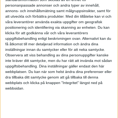
personanpassade annonser och andra typer av innehåll,
annons- och innehållsmätning samt målgruppsinsikter, samt för
att utveckla och förbättra produkter.
Med din tillåtelse kan vi och
våra leverantörer använda exakta uppgifter om geografisk
positionering och identifiering via skanning av enheten. Du kan
klicka för att godkänna vår och våra leverantörers
Det här är dock bara början på eländet. För att förstå
uppgiftsbehandling enligt beskrivningen ovan. Alternativt kan du
hur viktigt det är att behålla kunder så måste vi
få åtkomst till mer detaljerad information och ändra dina
inställningar innan du samtycker eller för att neka samtycke.
introducera ett viktigt koncept, nämligen
Observera att viss behandling av dina personuppgifter kanske
livstidsvärdet av en kund
. Låt oss säga att du i
inte kräver ditt samtycke, men du har rätt att invända mot sådan
genomsnitt behåller en kund i fem år. Dina bästa
uppgiftsbehandling. Dina inställningar gäller endast den här
kunder är dock så nöjda att de stannar hos dig i tolv år.
webbplatsen. Du kan när som helst ändra dina preferenser eller
dra tillbaka ditt samtycke genom att gå tillbaka till denna
Livstidsvärdet av din genomsnittskund är då:
webbplats och klicka på knappen "Integritet" längst ned på
webbsidan.
600 kr/år * 5 år= 3 000 kr
Livstidsvärdet för dina bästa kunder är dock:
6000 kr/år * 12 år = 72 000 kr