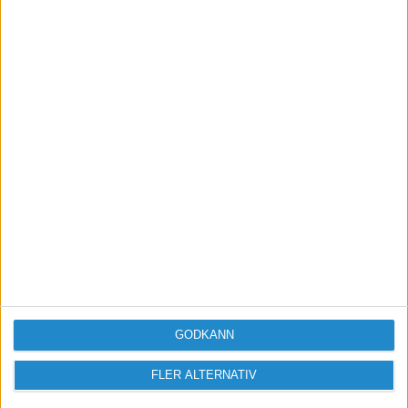
Bli medlem
Visa fler
Gör som 100K andra!
Anmäl dig till vårt kostnadsfria nyhetsbrev så bjuder
vi på en SPECIALRAPPORT med 5 hemligheter de
flesta affärsutvecklare och företagare inte känner till
Skicka
GODKÄNN
FLER ALTERNATIV