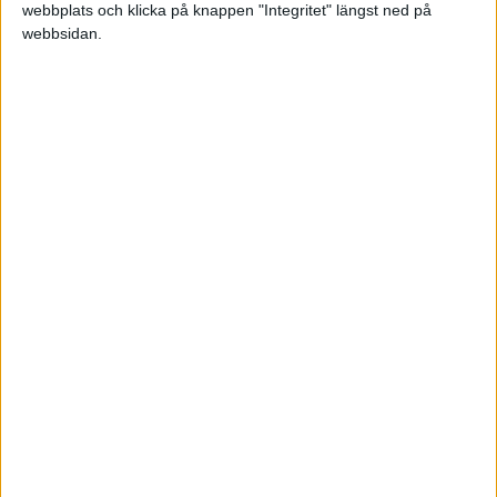
webbplats och klicka på knappen "Integritet" längst ned på
webbsidan.
Projektledare, entreprenör,
styrelseledamot och tidigare
VD: "Största utmaningen
mental"