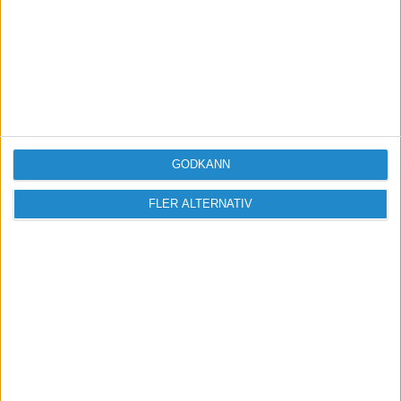
egenskaper fördelar för
entreprenörskap eller inte?
GODKÄNN
FLER ALTERNATIV
Ny bild av den svenske
entreprenören
1
2
3
4
...
10