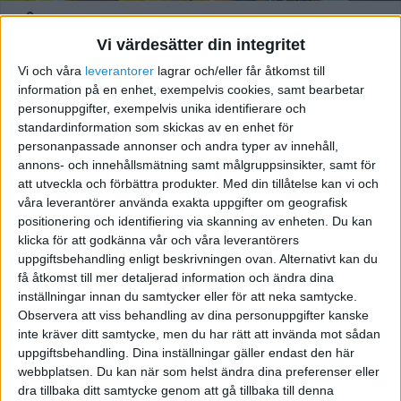
Årets 100 Women of
Vi värdesätter din integritet
Influence-lista är släppt
Vi och våra
leverantorer
lagrar och/eller får åtkomst till
information på en enhet, exempelvis cookies, samt bearbetar
personuppgifter, exempelvis unika identifierare och
standardinformation som skickas av en enhet för
personanpassade annonser och andra typer av innehåll,
annons- och innehållsmätning samt målgruppsinsikter, samt för
att utveckla och förbättra produkter.
Med din tillåtelse kan vi och
våra leverantörer använda exakta uppgifter om geografisk
positionering och identifiering via skanning av enheten. Du kan
klicka för att godkänna vår och våra leverantörers
uppgiftsbehandling enligt beskrivningen ovan. Alternativt kan du
få åtkomst till mer detaljerad information och ändra dina
inställningar innan du samtycker eller för att neka samtycke.
Vad gör du om du blir
Observera att viss behandling av dina personuppgifter kanske
uppringd av en journalist?
inte kräver ditt samtycke, men du har rätt att invända mot sådan
uppgiftsbehandling. Dina inställningar gäller endast den här
webbplatsen. Du kan när som helst ändra dina preferenser eller
dra tillbaka ditt samtycke genom att gå tillbaka till denna