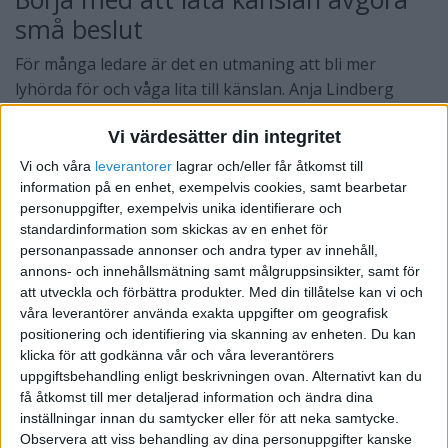
små beslut
För många ledare är det en utmaning att bli mer
lyhörda för och våga lita till känslan. Anja Lindberg
rekommenderar att man tränar upp sin intuition
Vi värdesätter din integritet
genom att i ett första skede endast låta små beslut
avgöras av känslan, för att därefter gradvis öka
Vi och våra
leverantorer
lagrar och/eller får åtkomst till
andelen känslobaserade beslut i vardagen.
information på en enhet, exempelvis cookies, samt bearbetar
personuppgifter, exempelvis unika identifierare och
När ledare använder sig av och vågar lyssna till känslan
standardinformation som skickas av en enhet för
personanpassade annonser och andra typer av innehåll,
blir ledarskapet mer tolerant och mindre
annons- och innehållsmätning samt målgruppsinsikter, samt för
kontrollerande. Det leder till ett öppnare klimat som
att utveckla och förbättra produkter.
Med din tillåtelse kan vi och
främjar kreativitet och nyskapande. Anja Lindberg
våra leverantörer använda exakta uppgifter om geografisk
menar att ett närvarande och lyssnande ledarskap ger
positionering och identifiering via skanning av enheten. Du kan
såväl ”mjuka” som ”hårda” synergieffekter. Genom att
klicka för att godkänna vår och våra leverantörers
uppgiftsbehandling enligt beskrivningen ovan. Alternativt kan du
tillämpa ett ödmjukt och lyssnande ledarskap blir det
få åtkomst till mer detaljerad information och ändra dina
tydligt att ansvaret för organisationens och
inställningar innan du samtycker eller för att neka samtycke.
medarbetarnas välmående inte enbart vilar på ledarnas
Observera att viss behandling av dina personuppgifter kanske