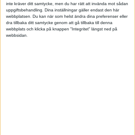
axlar.
inte kräver ditt samtycke, men du har rätt att invända mot sådan
uppgiftsbehandling. Dina inställningar gäller endast den här
Ta dig tid till de där extra
webbplatsen. Du kan när som helst ändra dina preferenser eller
sekunderna och minuterna
dra tillbaka ditt samtycke genom att gå tillbaka till denna
webbplats och klicka på knappen "Integritet" längst ned på
webbsidan.