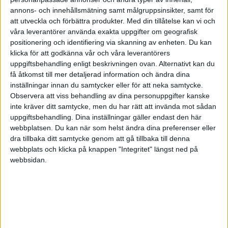
annons- och innehållsmätning samt målgruppsinsikter, samt för
Dina medarbetare kommer, mer eller mindre medvetet,
att utveckla och förbättra produkter.
Med din tillåtelse kan vi och
att ge dig svar som de tror att du vill höra. De raka rör
våra leverantörer använda exakta uppgifter om geografisk
som du kan ha med vänner kommer du inte att få med
positionering och identifiering via skanning av enheten. Du kan
dem som du är chef för. Du kom-mer också att träffa på
klicka för att godkänna vår och våra leverantörers
dem som ger dig motstånd bara för att visa att de inte
uppgiftsbehandling enligt beskrivningen ovan. Alternativt kan du
få åtkomst till mer detaljerad information och ändra dina
är rädda för att tala sanning med en chef. Det är inte
inställningar innan du samtycker eller för att neka samtycke.
mycket bättre det när du vill ha en objektiv diskussion
Observera att viss behandling av dina personuppgifter kanske
med för- och nackdelar. Du kan, av och till, ha behov av
inte kräver ditt samtycke, men du har rätt att invända mot sådan
ett bollplank utanför företaget.
uppgiftsbehandling. Dina inställningar gäller endast den här
webbplatsen. Du kan när som helst ändra dina preferenser eller
Ett sätt att sammanfatta ledarskapet är att svara
dra tillbaka ditt samtycke genom att gå tillbaka till denna
webbplats och klicka på knappen "Integritet" längst ned på
på tre frågor:
webbsidan.
1.
Vad leder du?
2.
Vilka leder du?
3.
Vem är du som leder?
Den första frågan
handlar om vad företaget ska