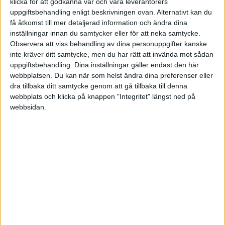
klicka för att godkänna vår och våra leverantörers
Lion’s Mane-pulver, igelkottsvamp (1 tsk)
uppgiftsbehandling enligt beskrivningen ovan. Alternativt kan du
få åtkomst till mer detaljerad information och ändra dina
En svamp som har blivit populär för sina positiva
inställningar innan du samtycker eller för att neka samtycke.
effekter på hjärnhälsa, minne och nervsystem. Den
Observera att viss behandling av dina personuppgifter kanske
kan också främja fokus och mental klarhet. Visar
inte kräver ditt samtycke, men du har rätt att invända mot sådan
lovande resultat i forskning på neurodegenerativa
uppgiftsbehandling. Dina inställningar gäller endast den här
sjukdomar.
webbplatsen. Du kan när som helst ändra dina preferenser eller
dra tillbaka ditt samtycke genom att gå tillbaka till denna
Gurkmeja (½ tsk) + svartpeppar (en nypa)
webbplats och klicka på knappen "Integritet" längst ned på
webbsidan.
Kurkumin i gurkmeja har starka
antiinflammatoriska egenskaper. Svartpeppar ökar
upptaget kraftigt.
Ashwagandha (½ tsk)
En adaptogen ört som kan balansera kortisolnivåer,
förbättra sömn, minska stress, ångest samt
förbättra mental klarhet. Viss forskning pekar på
förbättrade testosteronnivåer.