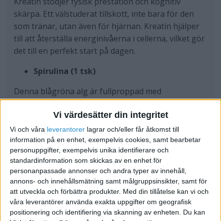
Kreatin stödjer fysisk prestation och kognitiv
skärpa. Ett välstuderat tillskott, inte bara för den
som tränar, utan även för hjärnan. Kreatin hjälper
till att återställa energinivåerna i cellerna, vilket gör
det till en perfekt start på dagen.
Spirulina (1 tsk)
Denna blågröna alg är fullproppad med
antioxidanter, vitaminer och mineraler. Spirulina
Vi värdesätter din integritet
stärker immunförsvaret, förbättrar
energiomsättningen och hjälper till att bekämpa
Vi och våra
leverantorer
lagrar och/eller får åtkomst till
inflammation.
information på en enhet, exempelvis cookies, samt bearbetar
personuppgifter, exempelvis unika identifierare och
Ingefärspulver (½ tsk)
standardinformation som skickas av en enhet för
personanpassade annonser och andra typer av innehåll,
Ingefära är antiinflammatorisk och kan hjälpa
annons- och innehållsmätning samt målgruppsinsikter, samt för
att utveckla och förbättra produkter.
Med din tillåtelse kan vi och
matsmältningen samt ge ökad energi och bättre
våra leverantörer använda exakta uppgifter om geografisk
blodcirkulation.
positionering och identifiering via skanning av enheten. Du kan