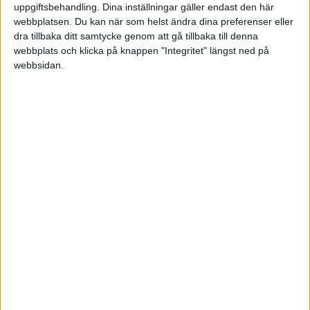
uppgiftsbehandling. Dina inställningar gäller endast den här
webbplatsen. Du kan när som helst ändra dina preferenser eller
dra tillbaka ditt samtycke genom att gå tillbaka till denna
webbplats och klicka på knappen "Integritet" längst ned på
webbsidan.
"Vår grund är lokala entreprenörer som driver ICA-
butiker runt om i Sverige. Alla ICA-handlare är egna
företagare med ett starkt engagemang för orten där
de verkar och ICA-butiken är ofta en knutpunkt på
orten. Butikerna skapar lokala arbetstillfällen och
stöttar lokala småproducenter," säger Nina Jönsson, vd
för ICA Gruppen.
Många unga entreprenörer inspireras inte av föräldrar