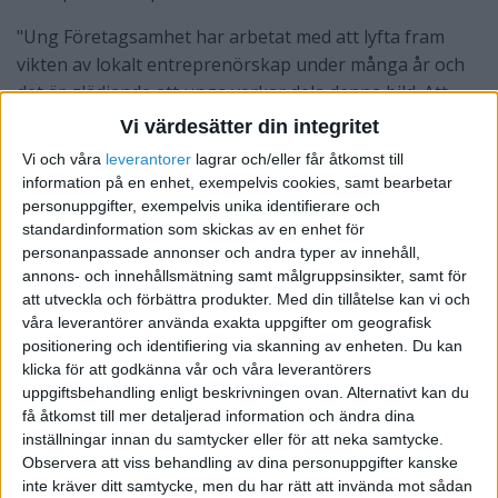
"Ung Företagsamhet har arbetat med att lyfta fram
vikten av lokalt entreprenörskap under många år och
det är glädjande att unga verkar dela denna bild. Att
enbart en av fem ser sig själva som entreprenör är
Vi värdesätter din integritet
dock något vi måste jobba med att öka," säger Tove
Vi och våra
leverantorer
lagrar och/eller får åtkomst till
Jarl, vd för Ung Företagsamhet.
information på en enhet, exempelvis cookies, samt bearbetar
personuppgifter, exempelvis unika identifierare och
För ICA är det av stor betydelse att lyfta fram
standardinformation som skickas av en enhet för
entreprenörers roll i samhället. ICA-butikerna fungerar
personanpassade annonser och andra typer av innehåll,
ofta som motorer i lokalsamhället och är den första
annons- och innehållsmätning samt målgruppsinsikter, samt för
att utveckla och förbättra produkter.
Med din tillåtelse kan vi och
arbetsplatsen för många unga svenskar. ICA Gruppen
våra leverantörer använda exakta uppgifter om geografisk
delade nyligen ut sitt årliga entreprenörspris för att
positionering och identifiering via skanning av enheten. Du kan
betona denna viktiga roll.
klicka för att godkänna vår och våra leverantörers
uppgiftsbehandling enligt beskrivningen ovan. Alternativt kan du
få åtkomst till mer detaljerad information och ändra dina
inställningar innan du samtycker eller för att neka samtycke.
Observera att viss behandling av dina personuppgifter kanske
inte kräver ditt samtycke, men du har rätt att invända mot sådan