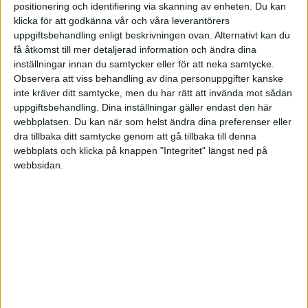
Produktivitet handlar med andra ord om energinivån på kontoret. Ju
positionering och identifiering via skanning av enheten. Du kan
högre energi desto roligare blir det att sköta sitt jobb och sitt företag.
klicka för att godkänna vår och våra leverantörers
Om energin sjunker sjunker kreativiteten och med den också ditt
företags idéer och effektivitet, vilket kan orsaka stora kostnader.
uppgiftsbehandling enligt beskrivningen ovan. Alternativt kan du
få åtkomst till mer detaljerad information och ändra dina
- Energin kan egentligen återspeglas på dig som företagare och dig som
person – så se alltid till att vara den mest entusiastiska personen på
inställningar innan du samtycker eller för att neka samtycke.
mötet, på kontoret, ja helt enkelt var du än befinner dig, förklarar Johan.
Observera att viss behandling av dina personuppgifter kanske
inte kräver ditt samtycke, men du har rätt att invända mot sådan
Poängen med att själv vara entusiastisk ligger i att du som företagare
ska kunna inspirera dina medarbetare. Är inte du inspirerad kommer
uppgiftsbehandling. Dina inställningar gäller endast den här
andra att bli smittade av din attityd, likaså om du är uppåt, glad och
webbplatsen. Du kan när som helst ändra dina preferenser eller
kreativ – då kommer resten av din arbetsplats och de andra på mötet
att dras med i din härliga företagsanda.
dra tillbaka ditt samtycke genom att gå tillbaka till denna
webbplats och klicka på knappen "Integritet" längst ned på
- Lär dig att lägga undan dina problem innan ett möte och att se och
läsa saker som gör dig inspirerad inför arbetsdagen så kommer du att
webbsidan.
sända ut bra signaler som får upp energin på ditt företag och i det egna
arbetet, avslutar Johan Segerberg.
Så får du ut mer av ditt
företagande
Ha en välkomnande arbetsplats, inred en bekväm
miljö
Fira det mesta – stort som litet, för en bra
stämning