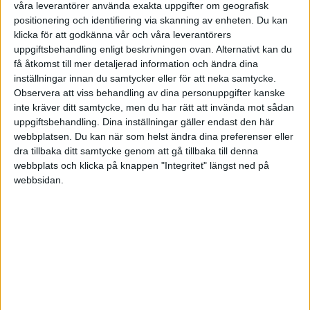
Sänkt bolagsskatt:
För att stärka
våra leverantörer använda exakta uppgifter om geografisk
positionering och identifiering via skanning av enheten. Du kan
investeringsklimatet
sänks bolagsskatten
och
klicka för att godkänna vår och våra leverantörers
expansionsfondsskatten till 20 procent från 1
uppgiftsbehandling enligt beskrivningen ovan. Alternativt kan du
januari 2026.
få åtkomst till mer detaljerad information och ändra dina
Kollektivtrafikförmån gynnas:
Skattelättnad för
inställningar innan du samtycker eller för att neka samtycke.
anställda som får månadskort via arbetsgivaren
Observera att viss behandling av dina personuppgifter kanske
inte kräver ditt samtycke, men du har rätt att invända mot sådan
införs
från 1 juli 2026.
uppgiftsbehandling. Dina inställningar gäller endast den här
Gratis laddning för elbilar på jobbet blir
webbplatsen. Du kan när som helst ändra dina preferenser eller
permanent:
Dessutom
får förmånsbilförare
med
dra tillbaka ditt samtycke genom att gå tillbaka till denna
laddhybrid dra av drivmedelskostnader, även om
webbplats och klicka på knappen "Integritet" längst ned på
bilen laddats gratis.
webbsidan.
Slopad skatt för lätta släp:
Fordonsskatten
tas
bort för släpvagnar
upp till 3 ton, från 1 februari
2026.
Skattelättnader för skogsägare:
Nytt
naturvårdskonto
, slopad källskatt på ränta på
skogskonton och anpassning till EU-rätt, från 1
april 2026.