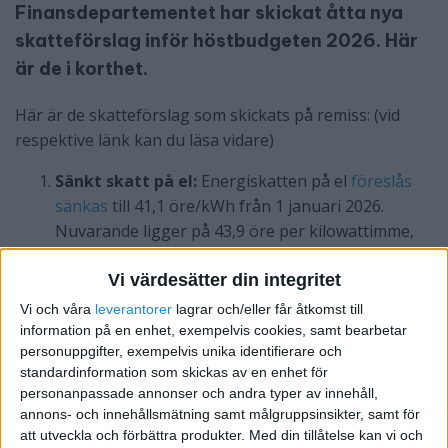
Finansdepartementet har skickat åtta nya
skatteförslag inför höstbudgeten 2026. Här
är de i korthet.
Här är de skatteförslag som skickats på remiss: (vid
respektive länk kan du läsa vidare)
Sänkt skatt på el:
Energiskatten på el
föreslås
sänkas
till 41,1 öre/kWh från 1 januari 2026.
Nuvarande ligger på 43,9 öre per kilowattimme,
vilket innebär en sänkning med ca 6 procent.
Vi värdesätter din integritet
Lägre skatt för utomlands bosatta:
SINK-
skatten sänks
från 25 till 20 procent för cirka 90
Vi och våra
leverantorer
lagrar och/eller får åtkomst till
000 personer, från inkomster 2026.
information på en enhet, exempelvis cookies, samt bearbetar
personuppgifter, exempelvis unika identifierare och
Billigare att dansa på krogen:
Momsen på
standardinformation som skickas av en enhet för
inträden till danstillställningar, som nattklubbar
personanpassade annonser och andra typer av innehåll,
och dansevent,
sänks
från 25 till 6 procent från 1
annons- och innehållsmätning samt målgruppsinsikter, samt för
juli 2026.
att utveckla och förbättra produkter.
Med din tillåtelse kan vi och