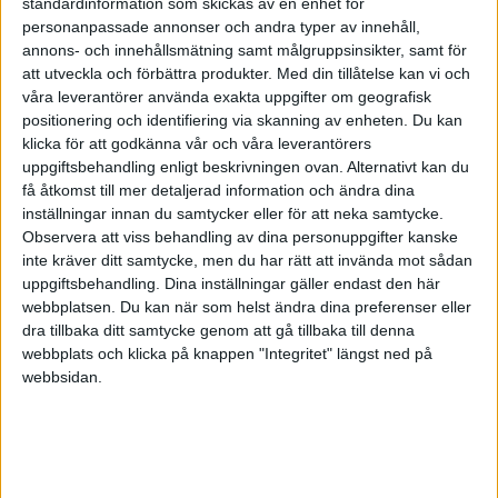
Vid upprättandet av kontrollbalansräkningen får du i
standardinformation som skickas av en enhet för
personanpassade annonser och andra typer av innehåll,
vissa fall ta upp tillgångar till högre värden och skulder
annons- och innehållsmätning samt målgruppsinsikter, samt för
och avsättningar till lägre värden än i den ordinarie
att utveckla och förbättra produkter.
Med din tillåtelse kan vi och
redovisningen. Till exempel kan de obeskattade
våra leverantörer använda exakta uppgifter om geografisk
reserverna ofta helt tillgodoräknas eget kapital. De
positionering och identifiering via skanning av enheten. Du kan
värderingsprinciper som du använder vid upprättande
klicka för att godkänna vår och våra leverantörers
uppgiftsbehandling enligt beskrivningen ovan. Alternativt kan du
av kontrollbalansräkningen måste självklart vara
få åtkomst till mer detaljerad information och ändra dina
förenliga med god redovisningssed.
inställningar innan du samtycker eller för att neka samtycke.
Observera att viss behandling av dina personuppgifter kanske
2. Sammankalla en första
inte kräver ditt samtycke, men du har rätt att invända mot sådan
bolagsstämma
uppgiftsbehandling. Dina inställningar gäller endast den här
webbplatsen. Du kan när som helst ändra dina preferenser eller
(”kontrollstämma”)
dra tillbaka ditt samtycke genom att gå tillbaka till denna
webbplats och klicka på knappen "Integritet" längst ned på
webbsidan.