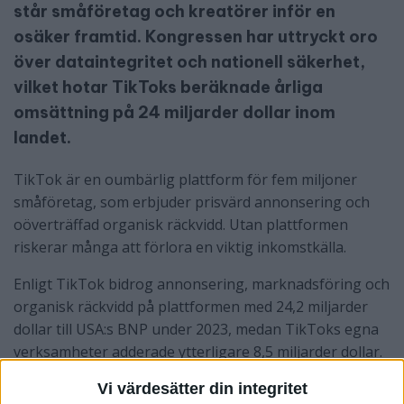
står småföretag och kreatörer inför en
osäker framtid. Kongressen har uttryckt oro
över dataintegritet och nationell säkerhet,
vilket hotar TikToks beräknade årliga
omsättning på 24 miljarder dollar inom
landet.
TikTok är en oumbärlig plattform för fem miljoner
småföretag, som erbjuder prisvärd annonsering och
oöverträffad organisk räckvidd. Utan plattformen
riskerar många att förlora en viktig inkomstkälla.
Enligt TikTok bidrog annonsering, marknadsföring och
organisk räckvidd på plattformen med 24,2 miljarder
dollar till USA:s BNP under 2023, medan TikToks egna
verksamheter adderade ytterligare 8,5 miljarder dollar.
TikTok uppskattar att småföretag skulle förlora över
Vi värdesätter din integritet
en miljard dollar i intäkter och kreatörer nästan 300