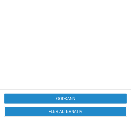
värdeskapare.
Bli medlem
Missa inga nyheter! Anmäl dig till ett
förbaskat bra nyhetsbrev.
Skicka
GODKÄNN
Taggar
FLER ALTERNATIV
TikTok
ByteDance