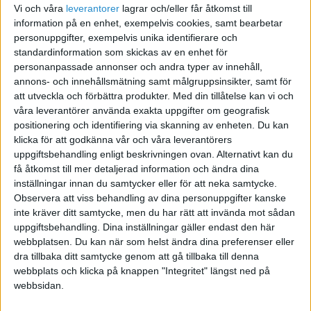
Vi och våra
leverantorer
lagrar och/eller får åtkomst till
miljoner dollar i inkomster bara inom en månad om
information på en enhet, exempelvis cookies, samt bearbetar
förbudet träder i kraft. Plattformens ekosystem är
personuppgifter, exempelvis unika identifierare och
avgörande för varumärkestillväxt, kundförvärv och
standardinformation som skickas av en enhet för
kreatörers försörjning.
personanpassade annonser och andra typer av innehåll,
annons- och innehållsmätning samt målgruppsinsikter, samt för
Medan företag och kreatörer förbereder sig för en
att utveckla och förbättra produkter.
Med din tillåtelse kan vi och
eventuell störning riktas uppmärksamheten mot
våra leverantörer använda exakta uppgifter om geografisk
positionering och identifiering via skanning av enheten. Du kan
alternativ som Instagram Reels och YouTube Shorts.
klicka för att godkänna vår och våra leverantörers
Dock är det osäkert om dessa kan erbjuda samma
uppgiftsbehandling enligt beskrivningen ovan. Alternativt kan du
räckvidd och engagemang som TikTok.
få åtkomst till mer detaljerad information och ändra dina
inställningar innan du samtycker eller för att neka samtycke.
Varför ett förbud?
Observera att viss behandling av dina personuppgifter kanske
inte kräver ditt samtycke, men du har rätt att invända mot sådan
uppgiftsbehandling. Dina inställningar gäller endast den här
webbplatsen. Du kan när som helst ändra dina preferenser eller
dra tillbaka ditt samtycke genom att gå tillbaka till denna
webbplats och klicka på knappen "Integritet" längst ned på
webbsidan.