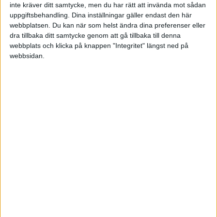
inte kräver ditt samtycke, men du har rätt att invända mot sådan
uppgiftsbehandling. Dina inställningar gäller endast den här
webbplatsen. Du kan när som helst ändra dina preferenser eller
dra tillbaka ditt samtycke genom att gå tillbaka till denna
webbplats och klicka på knappen "Integritet" längst ned på
webbsidan.
Hjälp kunden att köpa
Vilka är dina drömkunder?